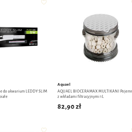
Aquael
ie do akwarium LEDDY SLIM
AQUAEL BIOCERAMAX MULTIKANI Pojemn
białe
z wkładami filtracyjnymi 1L
82,90 zł