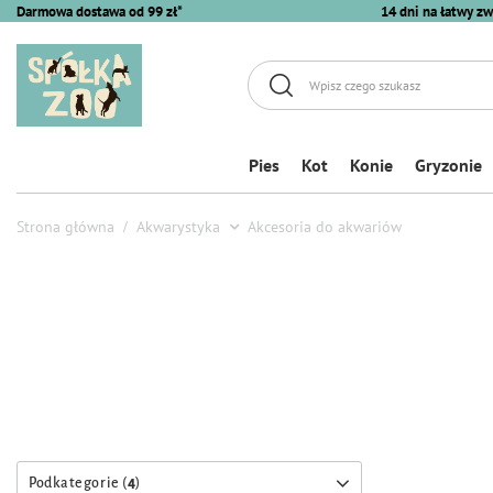
Darmowa dostawa od 99 zł*
14 dni na łatwy zw
Pies
Kot
Konie
Gryzonie
Strona główna
Akwarystyka
Akcesoria do akwariów
Podkategorie (
4
)