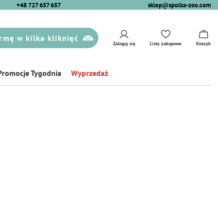
+48 727 657 657
sklep@spolka-zoo.com
rmę w kilka kliknięć
Zaloguj się
Listy zakupowe
Koszyk
Promocje Tygodnia
Wyprzedaż