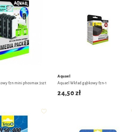
Aquael
owy fzn mini phosmax 3szt
Aquael Wkład gąbkowy fzn-1
24,50 zł