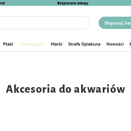
rot
Bezpieczne zakupy
Dopasuj ka
Ptaki
Akwarystyka
Marki
Strefa Opiekuna
Nowości
Akcesoria do akwariów