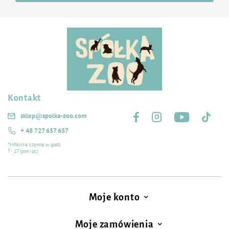
Kontakt
Śledź nas na:
sklep@spolka-zoo.com
+ 48 727 657 657
*Infolinia czynna w godz.
7 - 17 (pon.-pt.)
Moje konto
Moje zamówienia