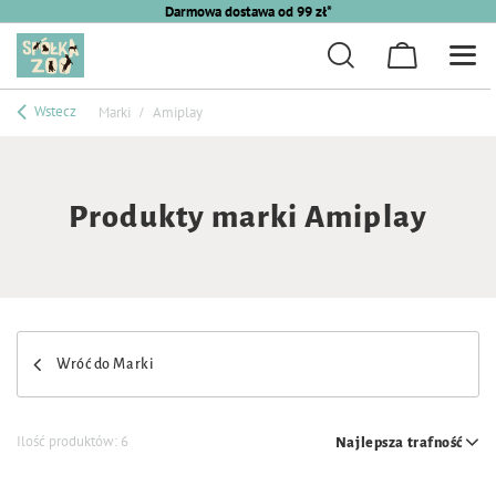
Darmowa dostawa od 99 zł*
Wstecz
Marki
Amiplay
Produkty marki Amiplay
Wróć do Marki
Ilość produktów:
6
Najlepsza trafność