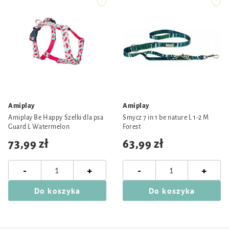
Amiplay
Amiplay
Amiplay Be Happy Szelki dla psa
Smycz 7 in 1 be nature L 1-2 M
Guard L Watermelon
Forest
73,99 zł
63,99 zł
-
-
+
+
Do koszyka
Do koszyka