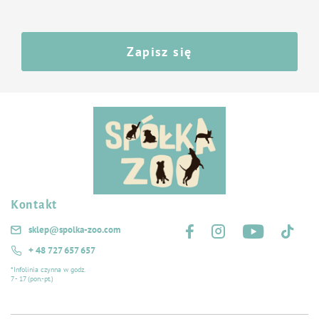
Zapisz się
Kontakt
Śledź nas na:
sklep@spolka-zoo.com
+ 48 727 657 657
*Infolinia czynna w godz.
7 - 17 (pon.-pt.)