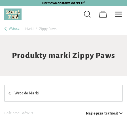
Darmowa dostawa od 99 zł*
Wstecz
Marki
Zippy Paws
Produkty marki Zippy Paws
Wróć do Marki
Ilość produktów:
9
Najlepsza trafność