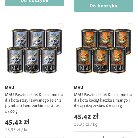
Do koszyka
Do koszyka
MAU
MAU
MAU Pasztet i Filet Karma mokra
MAU Pasztet i Filet Karma mokra
dla kota sterylizowanego jeleń z
dla kota kociąt kaczka z mango i
jagodami kamczackimi zestaw 6
dziką różą zestaw 6 x 400 g
x 400 g
45,42 zł
45,42 zł
18,93 zł / kg
18,93 zł / kg
-