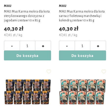
MAU
MAU
MAU Mus Karma mokra dla kota
MAU Mus Karma mokra dla kota
sterylizowanego dziczyzna z
sarna z fioletową marchewką i
jagodami zestaw 10 x 85 g
kolendrą zestaw 10 x 85 g
40,30 zł
40,30 zł
47,41 zł / kg
47,41 zł / kg
-
-
+
+
Do koszyka
Do koszyka