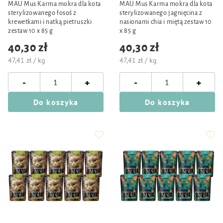
MAU Mus Karma mokra dla kota
MAU Mus Karma mokra dla kota
sterylizowanego łosoś z
sterylizowanego jagnięcina z
krewetkami i natką pietruszki
nasionami chia i miętą zestaw 10
zestaw 10 x 85 g
x 85 g
40,30 zł
40,30 zł
47,41 zł / kg
47,41 zł / kg
-
-
+
+
Do koszyka
Do koszyka