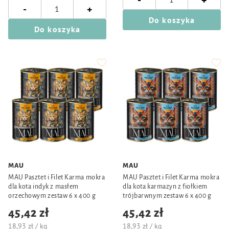
+
-
+
Do koszyka
Do koszyka
MAU
MAU
MAU Pasztet i Filet Karma mokra
MAU Pasztet i Filet Karma mokra
dla kota indyk z masłem
dla kota karmazyn z fiołkiem
orzechowym zestaw 6 x 400 g
trójbarwnym zestaw 6 x 400 g
45,42 zł
45,42 zł
18,93 zł / kg
18,93 zł / kg