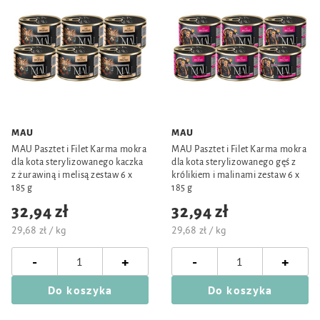
MAU
MAU
MAU Pasztet i Filet Karma mokra
MAU Pasztet i Filet Karma mokra
dla kota sterylizowanego kaczka
dla kota sterylizowanego gęś z
z żurawiną i melisą zestaw 6 x
królikiem i malinami zestaw 6 x
185 g
185 g
32,94 zł
32,94 zł
29,68 zł / kg
29,68 zł / kg
-
-
+
+
Do koszyka
Do koszyka