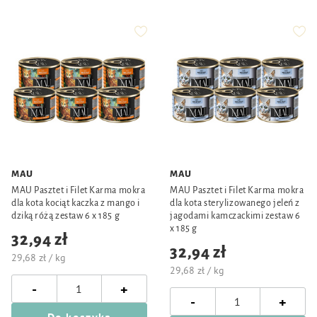
MAU
MAU
MAU Pasztet i Filet Karma mokra
MAU Pasztet i Filet Karma mokra
dla kota kociąt kaczka z mango i
dla kota sterylizowanego jeleń z
dziką różą zestaw 6 x 185 g
jagodami kamczackimi zestaw 6
x 185 g
32,94 zł
32,94 zł
29,68 zł / kg
29,68 zł / kg
-
+
-
+