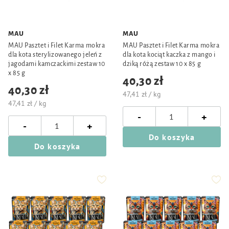
MAU
MAU
MAU Pasztet i Filet Karma mokra
MAU Pasztet i Filet Karma mokra
dla kota sterylizowanego jeleń z
dla kota kociąt kaczka z mango i
jagodami kamczackimi zestaw 10
dziką różą zestaw 10 x 85 g
x 85 g
40,30 zł
40,30 zł
47,41 zł / kg
47,41 zł / kg
-
+
-
+
Do koszyka
Do koszyka