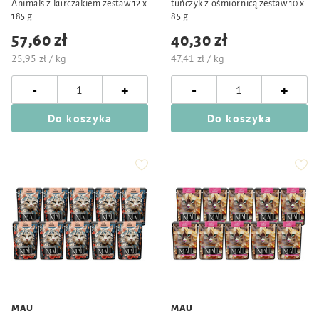
Animals z kurczakiem zestaw 12 x
tuńczyk z ośmiornicą zestaw 10 x
185 g
85 g
57,60 zł
40,30 zł
25,95 zł / kg
47,41 zł / kg
-
-
+
+
Do koszyka
Do koszyka
MAU
MAU