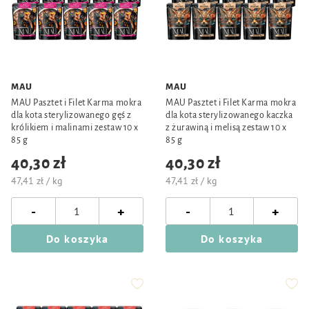
MAU
MAU
MAU Pasztet i Filet Karma mokra
MAU Pasztet i Filet Karma mokra
dla kota sterylizowanego gęś z
dla kota sterylizowanego kaczka
królikiem i malinami zestaw 10 x
z żurawiną i melisą zestaw 10 x
85 g
85 g
40,30 zł
40,30 zł
47,41 zł / kg
47,41 zł / kg
-
-
+
+
Do koszyka
Do koszyka