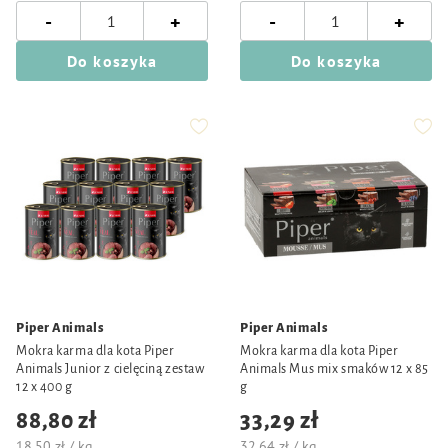
-
-
+
+
Do koszyka
Do koszyka
Piper Animals
Piper Animals
Mokra karma dla kota Piper
Mokra karma dla kota Piper
Animals Junior z cielęciną zestaw
Animals Mus mix smaków 12 x 85
12 x 400 g
g
88,80 zł
33,29 zł
18,50 zł / kg
32,64 zł / kg