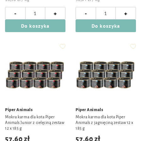
-
-
+
+
Do koszyka
Do koszyka
Piper Animals
Piper Animals
Mokra karma dla kota Piper
Mokra karma dla kota Piper
Animals Junior z cielęciną zestaw
Animals z jagnięciną zestaw 12 x
12 x 185 g
185 g
57,60 zł
57,60 zł