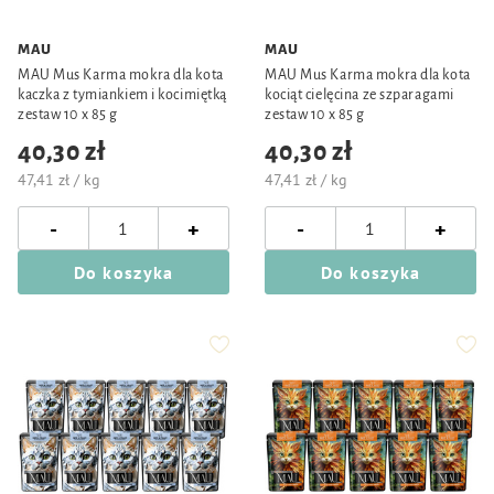
MAU
MAU
MAU Mus Karma mokra dla kota
MAU Mus Karma mokra dla kota
kaczka z tymiankiem i kocimiętką
kociąt cielęcina ze szparagami
zestaw 10 x 85 g
zestaw 10 x 85 g
40,30 zł
40,30 zł
47,41 zł / kg
47,41 zł / kg
-
-
+
+
Do koszyka
Do koszyka