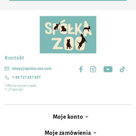
Kontakt
Śledź nas na:
sklep@spolka-zoo.com
+ 48 727 657 657
*Infolinia czynna w godz.
7 - 17 (pon.-pt.)
Moje konto
Moje zamówienia