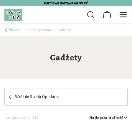
Darmowa dostawa od 99 zł*
Wstecz
Strefa Opiekuna
Gadżety
Gadżety
Wróć do Strefa Opiekuna
Ilość produktów:
185
Najlepsza trafność