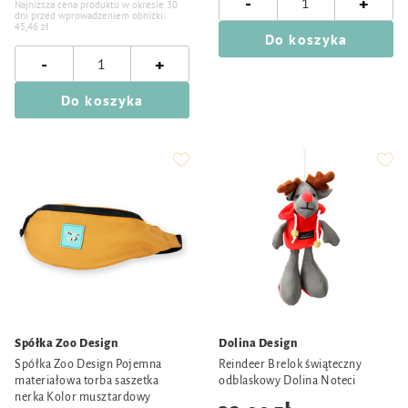
-
+
Najniższa cena produktu w okresie 30
dni przed wprowadzeniem obniżki:
45,46 zł
Do koszyka
-
+
Do koszyka
Spółka Zoo Design
Dolina Design
Spółka Zoo Design Pojemna
Reindeer Brelok świąteczny
materiałowa torba saszetka
odblaskowy Dolina Noteci
nerka Kolor musztardowy