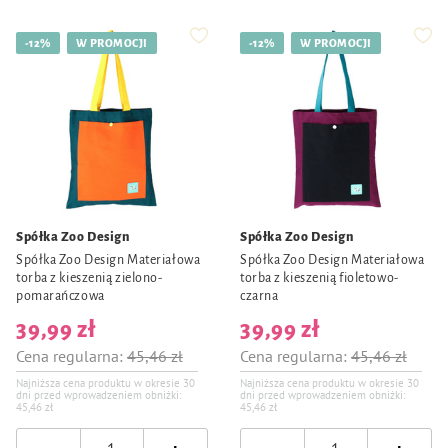
-12%
W PROMOCJI
-12%
W PROMOCJI
Spółka Zoo Design
Spółka Zoo Design
Spółka Zoo Design Materiałowa
Spółka Zoo Design Materiałowa
torba z kieszenią zielono-
torba z kieszenią fioletowo-
pomarańczowa
czarna
39,99 zł
39,99 zł
Cena regularna:
45,46 zł
Cena regularna:
45,46 zł
Najniższa cena produktu w okresie 30
Najniższa cena produktu w okresie 30
dni przed wprowadzeniem obniżki:
dni przed wprowadzeniem obniżki:
45,46 zł
45,46 zł