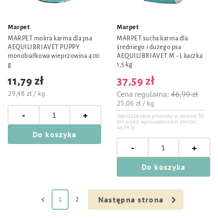
Marpet
Marpet
MARPET mokra karma dla psa
MARPET sucha karma dla
AEQUILIBRIAVET PUPPY
średniego i dużego psa
monobiałkowa wieprzowina 400
AEQUILIBRIAVET M - L kaczka
g
1,5 kg
11,79 zł
37,59 zł
29,48 zł / kg
Cena regularna:
46,99 zł
25,06 zł / kg
-
+
Najniższa cena produktu w okresie 30
dni przed wprowadzeniem obniżki:
46,99 zł
Do koszyka
-
+
Do koszyka
Następna strona
1
2