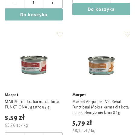
-
+
Do koszyka
Do koszyka
Marpet
Marpet
MARPET mokra karma dla kota
Marpet AEquilibriaVet Renal
FUNCTIONAL gastro 85 g
Functional Mokra karma dla kota
na problemy z nerkami 85 g
5,59 zł
5,79 zł
65,76 zł / kg
68,12 zł / kg