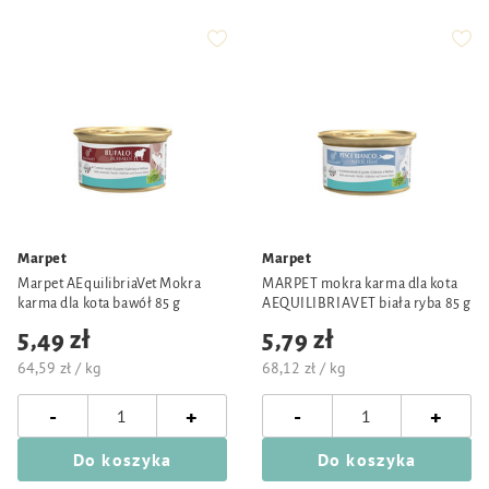
Marpet
Marpet
Marpet AEquilibriaVet Mokra
MARPET mokra karma dla kota
karma dla kota bawół 85 g
AEQUILIBRIAVET biała ryba 85 g
5,49 zł
5,79 zł
64,59 zł / kg
68,12 zł / kg
-
-
+
+
Do koszyka
Do koszyka