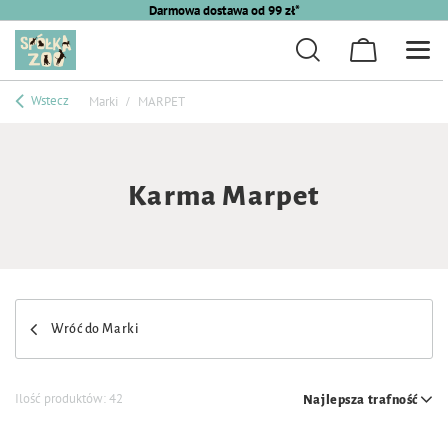
Darmowa dostawa od 99 zł*
Wstecz
Marki
MARPET
Karma Marpet
Wróć do Marki
Ilość produktów:
42
Najlepsza trafność