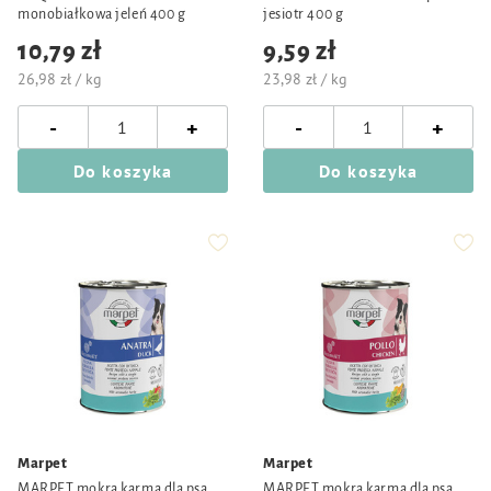
monobiałkowa jeleń 400 g
jesiotr 400 g
10,79 zł
9,59 zł
26,98 zł / kg
23,98 zł / kg
-
-
+
+
Do koszyka
Do koszyka
Marpet
Marpet
MARPET mokra karma dla psa
MARPET mokra karma dla psa