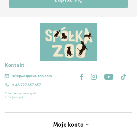
Kontakt
Śledź nas na:
sklep@spolka-zoo.com
+ 48 727 657 657
*Infolinia czynna w godz.
7 - 17 (pon.-pt.)
Moje konto