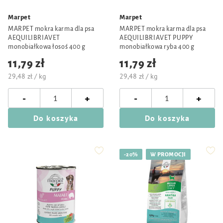
Marpet
Marpet
MARPET mokra karma dla psa
MARPET mokra karma dla psa
AEQUILIBRIAVET
AEQUILIBRIAVET PUPPY
monobiałkowa łosoś 400 g
monobiałkowa ryba 400 g
11,79 zł
11,79 zł
29,48 zł / kg
29,48 zł / kg
-
-
+
+
Do koszyka
Do koszyka
-20%
W PROMOCJI