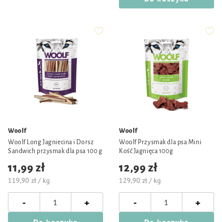
Woolf
Woolf
Woolf Long Jagniecina i Dorsz
Woolf Przysmak dla psa Mini
Sandwich przysmak dla psa 100 g
Kość Jagnięca 100g
11,99 zł
12,99 zł
119,90 zł / kg
129,90 zł / kg
-
-
+
+