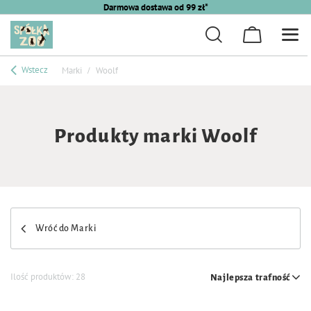
Darmowa dostawa od 99 zł*
Wstecz
Marki
Woolf
Produkty marki Woolf
Wróć do Marki
Ilość produktów:
28
Najlepsza trafność