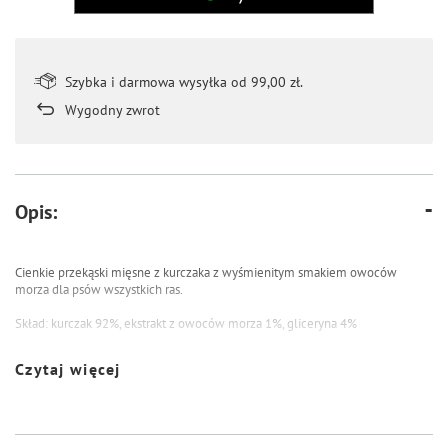
Szybka i darmowa wysyłka od 99,00 zł.
Wygodny zwrot
Opis:
Cienkie przekąski mięsne z kurczaka z wyśmienitym smakiem owoców
morza dla psów wszystkich ras.
Skład: kurczak 92%, ekstrakt z owoców morza 1%, gliceryna 4%
Składniki analityczne: białko surowe 40%, tłuszcz surowy 4%, włókno surowe
Czytaj więcej
1%, popiół surowy 4%, wilgotność 30%
Przechowywać w chłodnym i suchym miejscu. Po otwarciu zamknąć zip i
przechowywać w lodówce. Zużyć w ciągu 7 dni. Nie do spożycia dla ludzi.
W opakowaniu znajduje się niejadalna torebka z odtleniaczem.