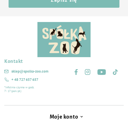
Kontakt
Śledź nas na:
sklep@spolka-zoo.com
+ 48 727 657 657
*Infolinia czynna w godz.
7 - 17 (pon.-pt.)
Moje konto