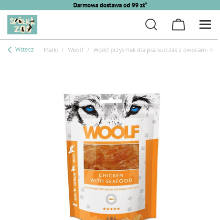
Darmowa dostawa od 99 zł*
Wstecz
Marki
Woolf
Woolf przysmak dla psa kurczak z owocami mo