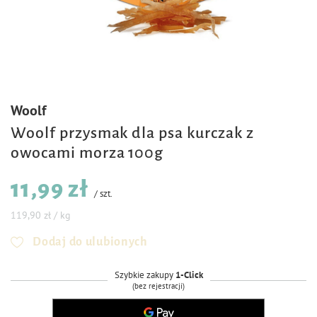
Woolf
Woolf przysmak dla psa kurczak z
owocami morza 100g
11,99 zł
/
szt.
119,90 zł / kg
Dodaj do ulubionych
Szybkie zakupy
1-Click
(bez rejestracji)