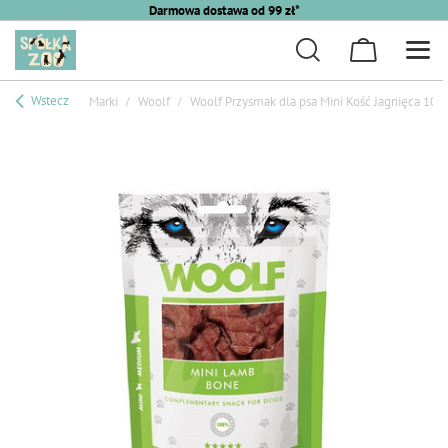
Darmowa dostawa od 99 zł*
Wstecz
Marki
Woolf
Woolf Przysmak dla psa Mini Kość Jagnięca 100