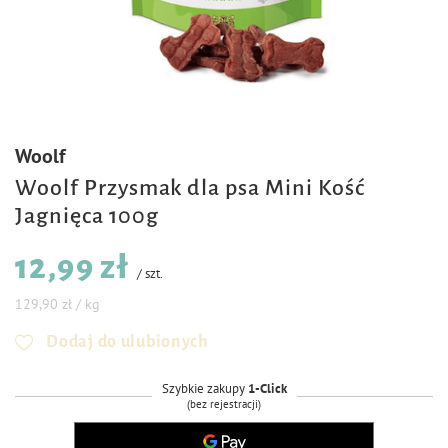
Woolf
Woolf Przysmak dla psa Mini Kość
Jagnięca 100g
12,99 zł
/
szt.
129,90 zł / kg
Dodaj do ulubionych
Szybkie zakupy
1-Click
(bez rejestracji)