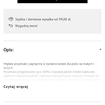
Szybka i darmowa wysyłka od 99,00 zł.
Wygodny zwrot
Opis:
Miękkie przysmaki z jagnięciny w kształcie kostek dla psów ras małych i
dużych.
Przysmaki przygotowane są w 100% z wysokiej jakości źródeł białka aby
zapewnić najwyższą jakość i najlepsze spożycie przez zwierzę. Produkty raz
przygotowane są od razu pakowane bez dodatków chemicznych, barwników
i konserwantów. Aby zapewnić najlepszą ochronę w opakowaniu znajduje się
Czytaj więcej
pochłaniacz wilgoci.
Skład: jagnięcina 93%, skrobia 2%, gliceryna 0,5%
Składniki analityczne: białko surowe 35%, tłuszcz surowy 6%, włókno surowe