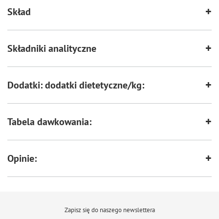
1%, popiół surowy 3,2%, wilgotność 25%
Skład
Przechowywać w chłodnym i suchym miejscu. Po otwarciu zamknąć zip i
przechowywać w lodówce. Zużyć w ciągu 7 dni. Nie do spożycia dla ludzi.
Składniki analityczne
Dodatki: dodatki dietetyczne/kg:
Tabela dawkowania:
Opinie:
Zapisz się do naszego newslettera