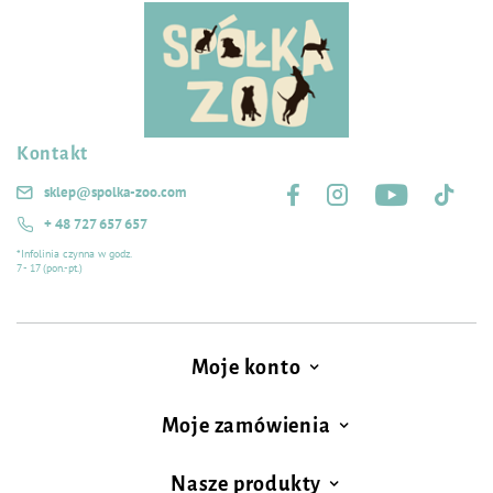
Kontakt
Śledź nas na:
sklep@spolka-zoo.com
+ 48 727 657 657
*Infolinia czynna w godz.
7 - 17 (pon.-pt.)
Moje konto
Moje zamówienia
Nasze produkty