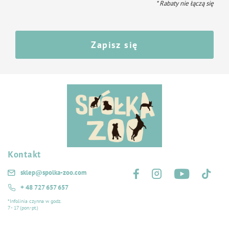
* Rabaty nie łączą się
Zapisz się
Kontakt
Śledź nas na:
sklep@spolka-zoo.com
+ 48 727 657 657
*Infolinia czynna w godz.
7 - 17 (pon.-pt.)