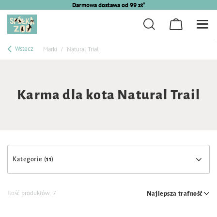
Darmowa dostawa od 99 zł*
Wstecz
Marki
Natural Trial
Karma dla kota Natural Trail
Kategorie (
11
)
Ilość produktów:
7
Najlepsza trafność