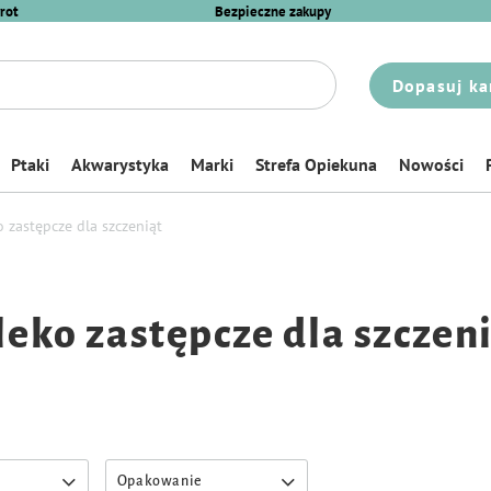
rot
Bezpieczne zakupy
Dopasuj ka
Ptaki
Akwarystyka
Marki
Strefa Opiekuna
Nowości
 zastępcze dla szczeniąt
eko zastępcze dla szczen
Opakowanie