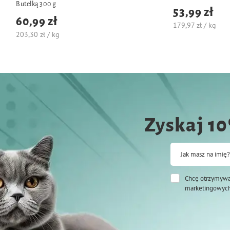
Butelką 300 g
53,99 zł
60,99 zł
179,97 zł / kg
203,30 zł / kg
Zyskaj 1
Jak masz na imię?
Chcę otrzymywa
marketingowych