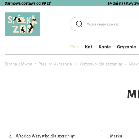
Darmowa dostawa od 99 zł*
14 dni na łatwy zw
Pies
Kot
Konie
Gryzonie
Strona główna
Pies
Akcesoria
Wszystko dla szczeniąt
Mleko
Ml
Wróć do Wszystko dla szczeniąt
Marka