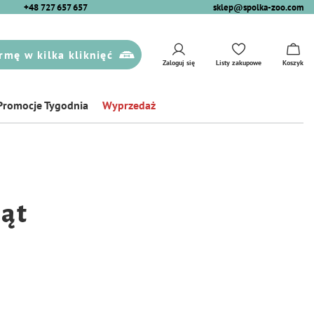
+48 727 657 657
sklep@spolka-zoo.com
rmę w kilka kliknięć
Zaloguj się
Listy zakupowe
Koszyk
Promocje Tygodnia
Wyprzedaż
iąt