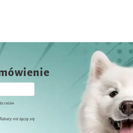
amówienie
do celów
 Rabaty nie łączą się