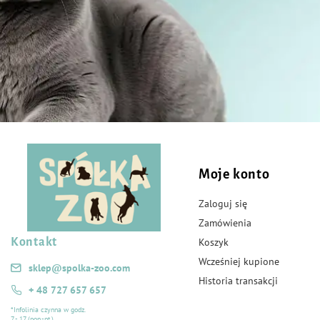
Moje konto
Zaloguj się
Zamówienia
Kontakt
Koszyk
Wcześniej kupione
sklep@spolka-zoo.com
Historia transakcji
+ 48 727 657 657
*Infolinia czynna w godz.
7 - 17 (pon.-pt.)