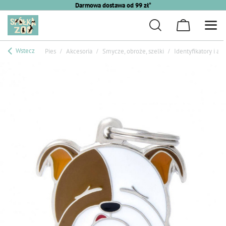
Darmowa dostawa od 99 zł*
Wstecz
Pies
Akcesoria
Smycze, obroże, szelki
Identyfikatory i ad