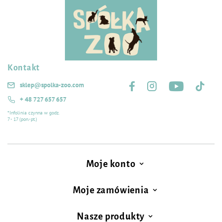
Kontakt
Śledź nas na:
sklep@spolka-zoo.com
+ 48 727 657 657
*Infolinia czynna w godz.
7 - 17 (pon.-pt.)
Moje konto
Moje zamówienia
Nasze produkty