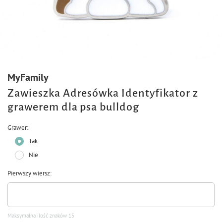
MyFamily
Zawieszka Adresówka Identyfikator z
grawerem dla psa bulldog
Grawer
Tak
Nie
Pierwszy wiersz
Maksymalna ilość znaków 15