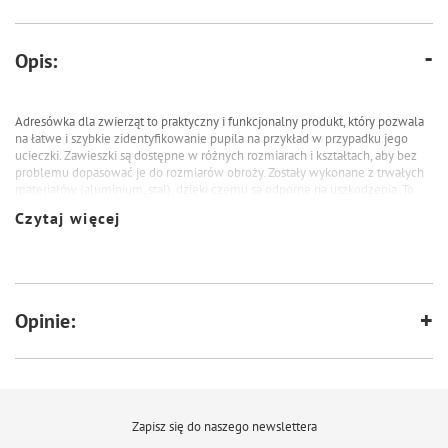
Opis:
Adresówka dla zwierząt to praktyczny i funkcjonalny produkt, który pozwala
na łatwe i szybkie zidentyfikowanie pupila na przykład w przypadku jego
ucieczki. Zawieszki są dostępne w różnych rozmiarach i kształtach, aby bez
problemu dopasować je do rozmiarów obroży. Zostały wykonane z trwałych
materiałów (aluminium, stal), dzięki czemu są odporne na uszkodzenia. To
doskonała inwestycja dla każdego opiekuna, który dba o swojego pupila.
Czytaj więcej
Identyfikator w kształcie psa
Specyfikacja:
Szerokość : 33 mm
Opinie:
Wysokość : 27 mm
Kolor: wielokolorowy
Dodatkowo oferujemy personalizację produktu dzięki usłudze
grawerowania.
Aby skorzystać z tej możliwości, wystarczy wpisać treść graweru
w odpowiednich rubrykach (max. 15 znaków).
Zapisz się do naszego newslettera