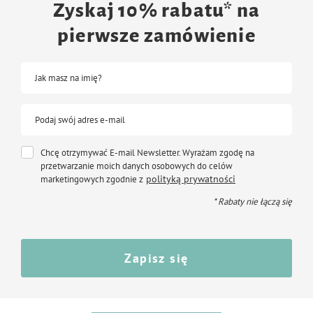
Grawer wykonywany jest wyłącznie na tylnej stronie zawieszki. Uwaga!
Zyskaj 10% rabatu* na
Produkt personalizowany nie podlega zwrotowi.
pierwsze zamówienie
Jak masz na imię?
Podaj swój adres e-mail
Chcę otrzymywać E-mail Newsletter. Wyrażam zgodę na
przetwarzanie moich danych osobowych do celów
polityką prywatności
marketingowych zgodnie z
* Rabaty nie łączą się
Zapisz się