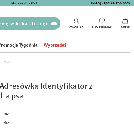
+48 727 657 657
sklep@spolka-zoo.com
rmę w kilka kliknięć
Zaloguj się
Listy zakupowe
Koszyk
Promocje Tygodnia
Wyprzedaż
la psa
Adresówka Identyfikator z
la psa
Tak
Nie