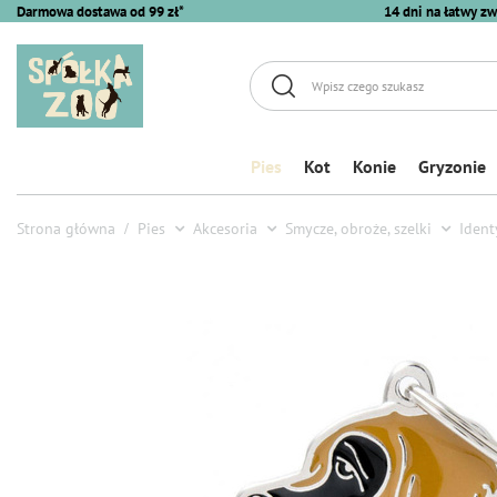
Darmowa dostawa od 99 zł*
14 dni na łatwy zw
Pies
Kot
Konie
Gryzonie
Strona główna
Pies
Akcesoria
Smycze, obroże, szelki
Ident