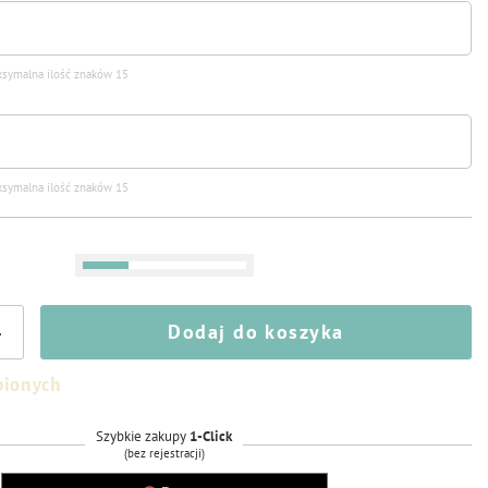
symalna ilość znaków 15
symalna ilość znaków 15
Dodaj do koszyka
+
bionych
Szybkie zakupy
1-Click
(bez rejestracji)