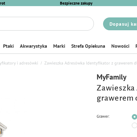
rot
Bezpieczne zakupy
Dopasuj ka
Ptaki
Akwarystyka
Marki
Strefa Opiekuna
Nowości
yfikatory i adresówki
Zawieszka Adresówka Identyfikator z grawerem d
MyFamily
Zawieszka 
grawerem d
Grawer