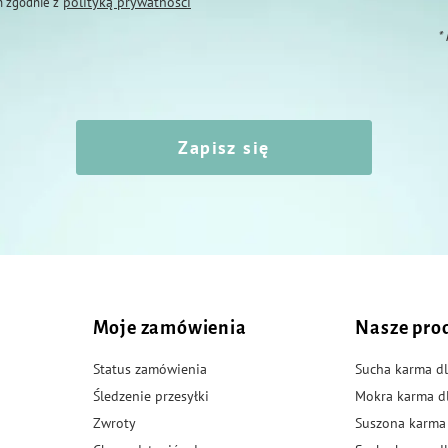
polityką prywatności
 zgodnie z
*
Zapisz się
Moje zamówienia
Nasze pro
Status zamówienia
Sucha karma dl
Śledzenie przesyłki
Mokra karma d
Zwroty
Suszona karma