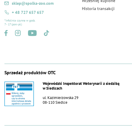
Wcześniej kupione
sklep@spolka-zoo.com
Historia transakcji
+ 48 727 657 657
*Infolinia czynna w godz.
7 - 17 (pon.-pt.)
Sprzedaż produktów OTC
Wojewódzki Inspektorat Weterynarii z siedzibą
w Siedlcach
ul. Kazimierzowska 29
08-110 Siedlce