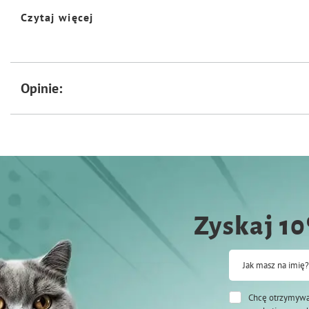
Identyfikator w kształcie psa
Czytaj więcej
Specyfikacja:
Szerokość : 30 mm
Wysokość : 30 mm
Kolor: wielokolorowy
Opinie:
Dodatkowo oferujemy personalizację produktu dzięki usłudze grawerowania
Aby skorzystać z tej możliwości, wystarczy wpisać treść graweru w odpowie
Grawer wykonywany jest wyłącznie na tylnej stronie zawieszki. Uwaga! Prod
zwrotowi.
Zyskaj 1
Jak masz na imię?
Chcę otrzymywa