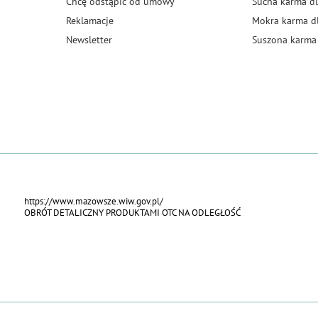
Chcę odstąpić od umowy
Sucha karma dl
Reklamacje
Mokra karma d
Newsletter
Suszona karma 
https://www.mazowsze.wiw.gov.pl/
OBRÓT DETALICZNY PRODUKTAMI OTC NA ODLEGŁOŚĆ