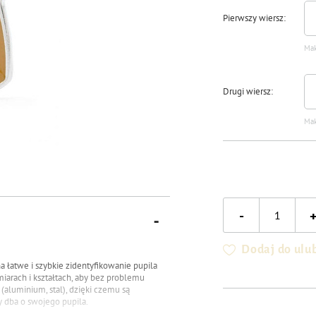
Pierwszy wiersz
Mak
Drugi wiersz
Mak
-
Dodaj do ulu
a łatwe i szybkie zidentyfikowanie pupila
iarach i kształtach, aby bez problemu
aluminium, stal), dzięki czemu są
y dba o swojego pupila.