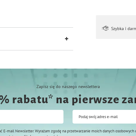
Szybka i dar
.
dnich rubrykach (max. 15 znaków).
ukt personalizowany nie podlega
Zapisz się do naszego newslettera
0% rabatu* na pierwsze z
Podaj swój adres e-mail
ć E-mail Newsletter. Wyrażam zgodę na przetwarzanie moich danych osobowych 