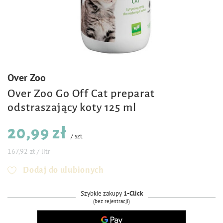
Over Zoo
Over Zoo Go Off Cat preparat
odstraszający koty 125 ml
20,99 zł
/
szt.
167,92 zł / litr
Dodaj do ulubionych
Szybkie zakupy
1-Click
(bez rejestracji)