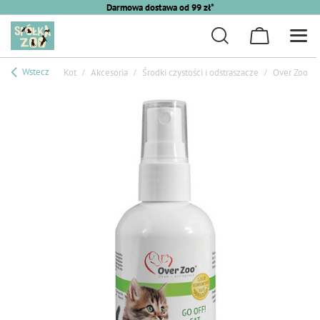
Darmowa dostawa od 99 zł*
Wstecz
Kot
Akcesoria
Środki czystości i odstraszacze
Over Zoo Go 