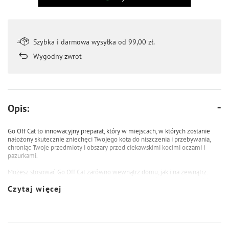
Szybka i darmowa wysyłka od 99,00 zł.
Wygodny zwrot
Opis:
Go Off Cat to innowacyjny preparat, który w miejscach, w których zostanie
nałożony skutecznie zniechęci Twojego kota do niszczenia i przebywania,
chroniąc Twoje przedmioty i obszary przed ciekawskimi kocimi oczami i
pazurkami.
Możesz stosować Go Off Cat zarówno wewnątrz domu, jak i na zewnątrz.
Idealny do ochrony mebli, roślin ogrodowych, dywanów czy dekoracji. Mimo
Czytaj więcej
że zapach preparatu jest nieprzyjemny dla naszych futrzanych przyjaciół, dla
ludzi ma on przyjemny aromat. Dzięki temu, nie musisz obawiać się
nieprzyjemnych woni w domu.
Go Off Cat to doskonałe rozwiązanie dla tych, którzy chcą żyć w harmonii ze