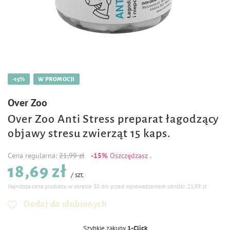
-15%
W PROMOCJI
Over Zoo
Over Zoo Anti Stress preparat łagodzący
objawy stresu zwierząt 15 kaps.
Cena regularna:
21,99 zł
-15%
Oszczędzasz
.
18,69 zł
/
szt.
Najniższa cena produktu w okresie 30 dni przed wprowadzeniem obniżki:
21,99 zł
Dodaj do ulubionych
Szybkie zakupy
1-Click