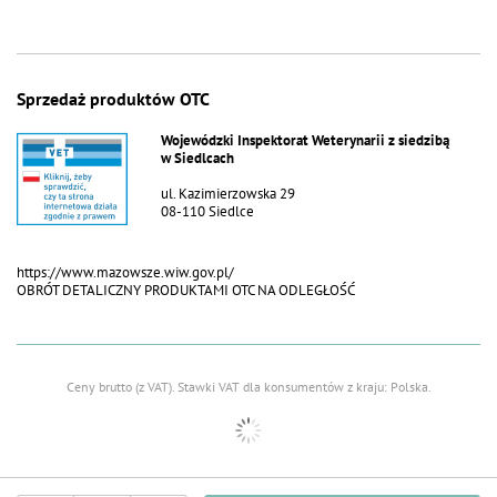
Sprzedaż produktów OTC
Wojewódzki Inspektorat Weterynarii z siedzibą
w Siedlcach
ul. Kazimierzowska 29
08-110 Siedlce
https://www.mazowsze.wiw.gov.pl/
OBRÓT DETALICZNY PRODUKTAMI OTC NA ODLEGŁOŚĆ
Ceny brutto (z VAT).
Stawki VAT dla konsumentów z kraju:
Polska
.