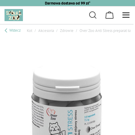
Darmowa dostawa od 99 zł*
Wstecz
Kot
Akcesoria
Zdrowie
Over Zoo Anti Stress preparat łag