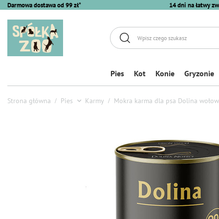
Darmowa dostawa od 99 zł*
14 dni na łatwy zw
Pies
Kot
Konie
Gryzonie
Strona główna
Pies
Karmy
Mokra karma dla psa Dolina wołow