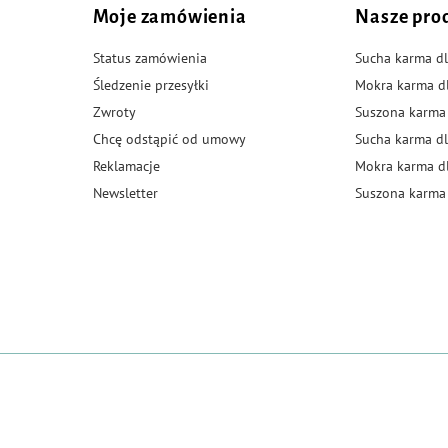
Moje zamówienia
Nasze pro
Status zamówienia
Sucha karma dl
Śledzenie przesyłki
Mokra karma d
Zwroty
Suszona karma
Chcę odstąpić od umowy
Sucha karma dl
Reklamacje
Mokra karma d
Newsletter
Suszona karma 
https://www.mazowsze.wiw.gov.pl/
OBRÓT DETALICZNY PRODUKTAMI OTC NA ODLEGŁOŚĆ