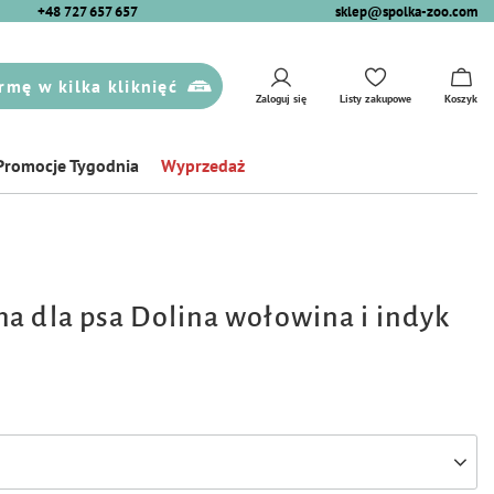
+48 727 657 657
sklep@spolka-zoo.com
rmę w kilka kliknięć
Zaloguj się
Listy zakupowe
Koszyk
Promocje Tygodnia
Wyprzedaż
a dla psa Dolina wołowina i indyk