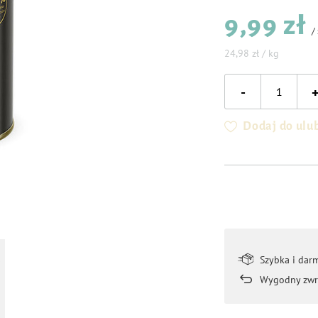
9,99 zł
/
24,98 zł / kg
-
Dodaj do ulu
Szybka i dar
Wygodny zwr