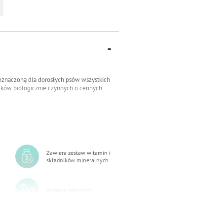
eznaczoną dla dorosłych psów wszystkich
ązków biologicznie czynnych o cennych
ładników mineralnych (żelaza, miedzi i
Zawiera zestaw witamin i
składników mineralnych
w formie o jak najwyższej jakości
Wspiera odporność
ak i wydzielnicze, dzięki zastosowaniu
 na hamowanie powstawania lokalnych