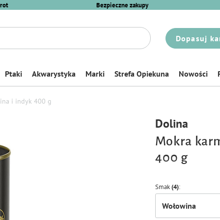
rot
Bezpieczne zakupy
Dopasuj ka
Ptaki
Akwarystyka
Marki
Strefa Opiekuna
Nowości
ina i indyk 400 g
Dolina
Mokra karm
400 g
Smak
(4)
Wołowina