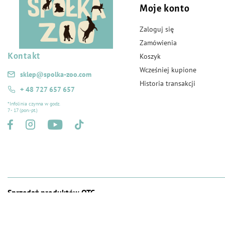
Moje konto
Zaloguj się
Zamówienia
Kontakt
Koszyk
Wcześniej kupione
sklep@spolka-zoo.com
Historia transakcji
+ 48 727 657 657
*Infolinia czynna w godz.
7 - 17 (pon.-pt.)
Sprzedaż produktów OTC
Wojewódzki Inspektorat Weterynarii z siedzibą
w Siedlcach