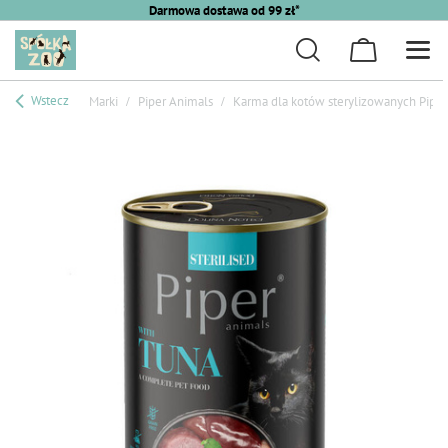
Darmowa dostawa od 99 zł*
Wstecz
Marki
Piper Animals
Karma dla kotów sterylizowanych Piper