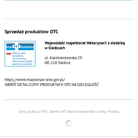
Sprzedaż produktów OTC
Wojewódzki Inspektorat Weterynarii z siedzibą
w Siedlcach
ul. Kazimierzowska 29
08-110 Siedlce
https://www.mazowsze.wiw.gov.pl/
OBRÓT DETALICZNY PRODUKTAMI OTC NA ODLEGŁOŚĆ
Ceny brutto (z VAT).
Stawki VAT dla konsumentów z kraju:
Polska
.