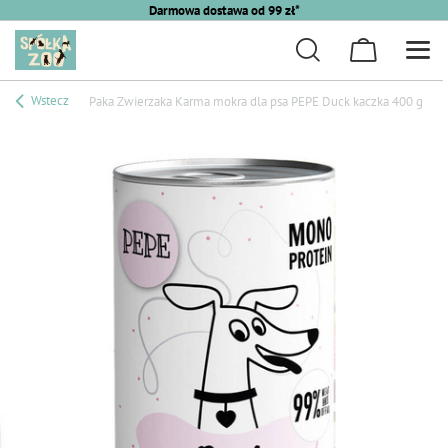
Darmowa dostawa od 99 zł*
Wstecz
Paka Zwierzaka Karma mokra dla psa PEPE Duck kaczka 400 g