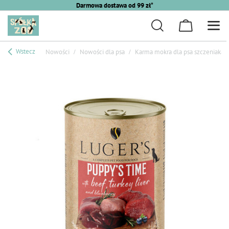
Darmowa dostawa od 99 zł*
Wstecz
Nowości
Nowości dla psa
Karma mokra dla psa szczeniaka L