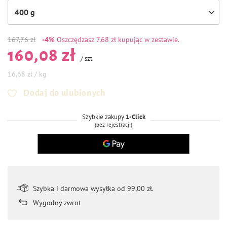
400 g
167,76 zł
-4%
Oszczędzasz
7,68 zł kupując w zestawie.
160,08 zł
/
szt.
16,68 zł / kg
Dodaj do ulubionych
Szybkie zakupy
1-Click
(bez rejestracji)
Szybka i darmowa wysyłka od 99,00 zł.
Wygodny zwrot