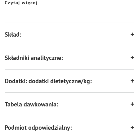
Czytaj więcej
Wspiera florę bakteryjną jelit
Wspiera odporność
Skład:
Zawiera zestaw witamin i składników
Wspiera kości i stawy
mineralnych
Składniki analityczne:
Dodatki: dodatki dietetyczne/kg:
Tabela dawkowania:
Podmiot odpowiedzialny: