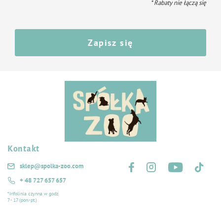
* Rabaty nie łączą się
Zapisz się
Kontakt
Śledź nas na:
sklep@spolka-zoo.com
+ 48 727 657 657
*Infolinia czynna w godz.
7 - 17 (pon.-pt.)