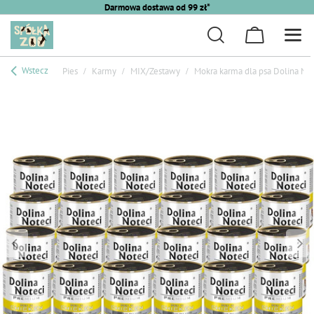
Darmowa dostawa od 99 zł*
Wstecz
Pies
Karmy
MIX/Zestawy
Mokra karma dla psa Dolina No