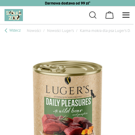
Darmowa dostawa od 99 zł*
Wstecz
Nowości
Nowości Luger's
Karma mokra dla psa Luger's Daily