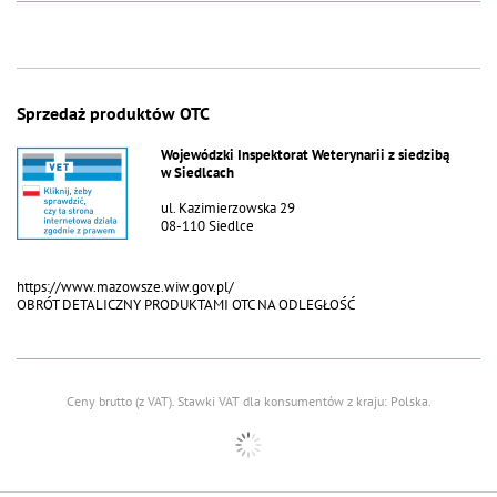
Sprzedaż produktów OTC
Wojewódzki Inspektorat Weterynarii z siedzibą
w Siedlcach
ul. Kazimierzowska 29
08-110 Siedlce
https://www.mazowsze.wiw.gov.pl/
OBRÓT DETALICZNY PRODUKTAMI OTC NA ODLEGŁOŚĆ
Ceny brutto (z VAT).
Stawki VAT dla konsumentów z kraju:
Polska
.