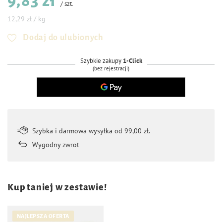
9,83 zł
/
szt.
12,29 zł / kg
Dodaj do ulubionych
Szybkie zakupy
1-Click
(bez rejestracji)
Szybka i darmowa wysyłka od 99,00 zł.
Wygodny zwrot
Kup taniej w zestawie!
NAJLEPSZA OFERTA