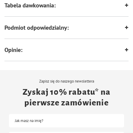
odpowiedzialny za efektywny przebieg procesów metabolicznych, a
Tabela dawkowania:
witamina E pełni rolę przeciwutleniacza.
Zarówno skład, dobór surowców, jak i metoda produkcji czynią karmę Luger's
Daily Pleasures z dzikiem i dynią wyjątkowo smaczną i polecaną do
codziennego żywienia psów dorosłych.
Podmiot odpowiedzialny:
Opinie:
Zapisz się do naszego newslettera
Zyskaj 10% rabatu* na
pierwsze zamówienie
Jak masz na imię?