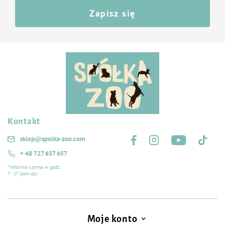
Zapisz się
Kontakt
Śledź nas na:
sklep@spolka-zoo.com
+ 48 727 657 657
*Infolinia czynna w godz.
7 - 17 (pon.-pt.)
Moje konto