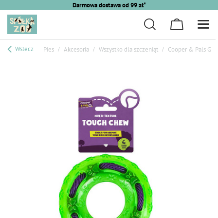
Darmowa dostawa od 99 zł*
Wstecz
Pies
Akcesoria
Wszystko dla szczeniąt
Cooper & Pals Gry