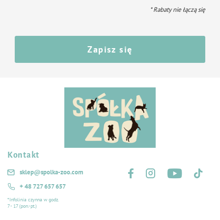
* Rabaty nie łączą się
Zapisz się
Kontakt
Śledź nas na:
sklep@spolka-zoo.com
+ 48 727 657 657
*Infolinia czynna w godz.
7 - 17 (pon.-pt.)