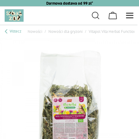
Darmowa dostawa od 99 zł*
Wstecz
Nowości
Nowości dla gryzoni
Vitapol Vita Herbal Functiona