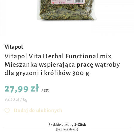
Vitapol
Vitapol Vita Herbal Functional mix
Mieszanka wspierająca pracę wątroby
dla gryzoni i królików 300 g
27,99 zł
/
szt.
93,30 zł / kg
Dodaj do ulubionych
Szybkie zakupy
1-Click
(bez rejestracji)