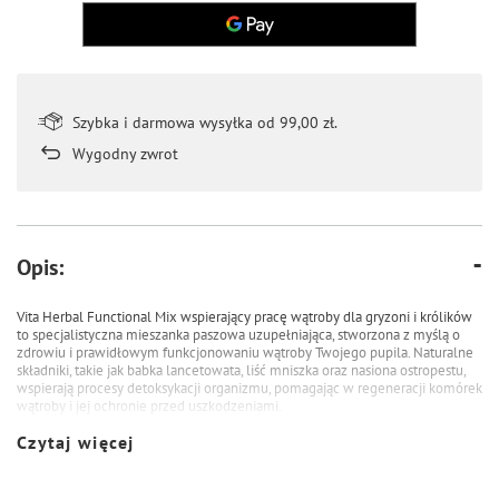
Szybka i darmowa wysyłka od 99,00 zł.
Wygodny zwrot
Opis:
Vita Herbal Functional Mix wspierający pracę wątroby dla gryzoni i królików
to specjalistyczna mieszanka paszowa uzupełniająca, stworzona z myślą o
zdrowiu i prawidłowym funkcjonowaniu wątroby Twojego pupila. Naturalne
składniki, takie jak babka lancetowata, liść mniszka oraz nasiona ostropestu,
wspierają procesy detoksykacji organizmu, pomagając w regeneracji komórek
wątroby i jej ochronie przed uszkodzeniami.
Czytaj więcej
Główne zalety Vita Herbal Functional Mix wspierający pracę wątroby:
• Wsparcie detoksykacji: Babka lancetowata i liść mniszka wspomagają
naturalne procesy oczyszczania organizmu, wspierając funkcje wątroby i
pomagając eliminować toksyny.