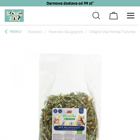
Darmowa dostawa od 99 zł*
Wstecz
Nowości
Nowości dla gryzoni
Vitapol Vita Herbal Functiona