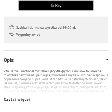
Szybka i darmowa wysyłka od 99,00 zł.
Wygodny zwrot
Opis:
Vita Herbal Functional Mix relaksujący dla gryzoni i królików to unikalna
mieszanka paszowa uzupełniająca, stworzona z myślą o uwolnieniu spokoju i
odprężenia twojego pupila. Produkt ten bazuje na naturalnych ziołach, takich
jak melisa, rumianek oraz szyszki chmielu, które są dostępne zredukować
stres i wspierają, które wypływają. Dzięki inteligentnym, dobrym składnikom,
mix wzmacnia działanie i poprawia ogólne samopoczucie, występujące na
zdrowiu fizycznym i psychicznym twoich pupili.
Czytaj więcej
Główne zalety ziołowej mieszanki funkcjonalnej relaksującej:
• Łagodne uspokojenie: Melisa i rumianek działają wyciszająco, pomagają w
stresowych dla gryzoni sytuacjach, takich jak transport czy zmiany w