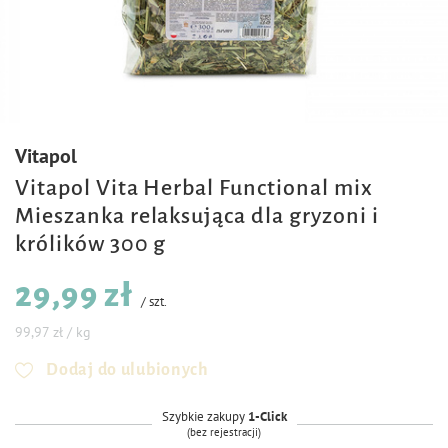
Vitapol
Vitapol Vita Herbal Functional mix
Mieszanka relaksująca dla gryzoni i
królików 300 g
29,99 zł
/
szt.
99,97 zł / kg
Dodaj do ulubionych
Szybkie zakupy
1-Click
(bez rejestracji)