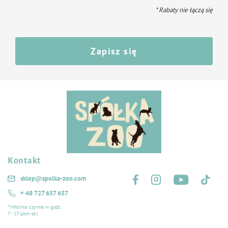
* Rabaty nie łączą się
Zapisz się
Kontakt
Śledź nas na:
sklep@spolka-zoo.com
+ 48 727 657 657
*Infolinia czynna w godz.
7 - 17 (pon.-pt.)