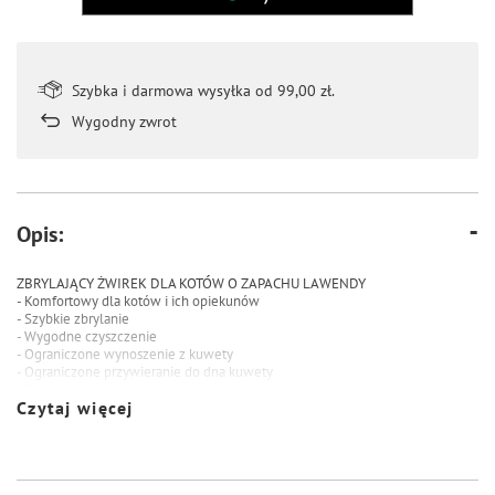
Szybka i darmowa wysyłka od 99,00 zł.
Wygodny zwrot
Opis:
ZBRYLAJĄCY ŻWIREK DLA KOTÓW O ZAPACHU LAWENDY
- Komfortowy dla kotów i ich opiekunów
- Szybkie zbrylanie
- Wygodne czyszczenie
- Ograniczone wynoszenie z kuwety
- Ograniczone przywieranie do dna kuwety
- Żwirek wykonany z wysokiej klasy bentonitów.
Czytaj więcej
Skutecznie chłonie ciecze, tworząc wytrzymałe i płaskie bryłki dzięki czemu
czyszczenie kuwety jest łatwe i szybkie.
SPOSÓB UŻYCIA: