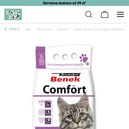
Darmowa dostawa od 99 zł*
Wstecz
Kot
Akcesoria
Żwirek
Super Benek Zbrylający żwirek dla 