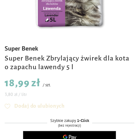
Super Benek
Super Benek Zbrylający żwirek dla kota
o zapachu lawendy 5 l
18,99 zł
/
szt.
3,80 zł / litr
Dodaj do ulubionych
Szybkie zakupy
1-Click
(bez rejestracji)