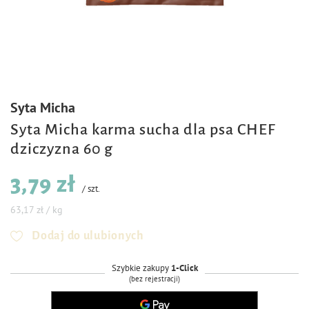
Syta Micha
Syta Micha karma sucha dla psa CHEF
dziczyzna 60 g
3,79 zł
/
szt.
63,17 zł / kg
Dodaj do ulubionych
Szybkie zakupy
1-Click
(bez rejestracji)