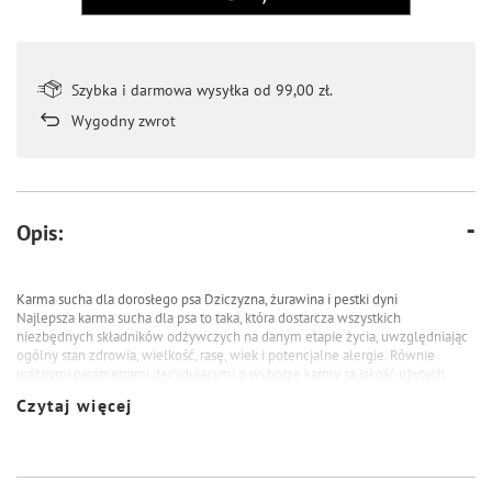
Szybka i darmowa wysyłka od 99,00 zł.
Wygodny zwrot
Opis:
Karma sucha dla dorosłego psa Dziczyzna, żurawina i pestki dyni
Najlepsza karma sucha dla psa to taka, która dostarcza wszystkich
niezbędnych składników odżywczych na danym etapie życia, uwzględniając
ogólny stan zdrowia, wielkość, rasę, wiek i potencjalne alergie. Równie
ważnymi parametrami decydującymi o wyborze karmy są jakość użytych
surowców i unikatowa kompozycja finalnego składu.
Czytaj więcej
Syta Micha Dziczyzna, żurawina i pestki dyni to bezzbożowa i pełnoporcjowa
formuła dla każdego dorosłego psa. To odpowiednio zbilansowany posiłek, w
którym na pierwszym miejscu znajdziemy aż 60% dziczyzny, doskonałego
źródła białka, niezbędnego dla utrzymania masy mięśniowej i prawidłowej