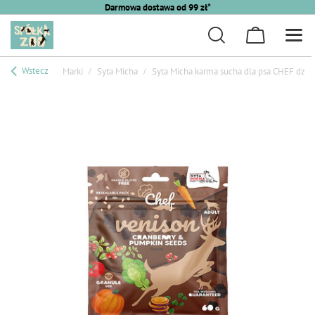
Darmowa dostawa od 99 zł*
Wstecz
Marki
Syta Micha
Syta Micha karma sucha dla psa CHEF dzic