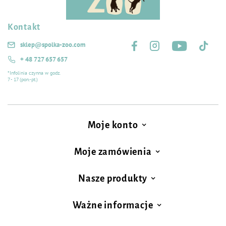
Kontakt
Śledź nas na:
sklep@spolka-zoo.com
+ 48 727 657 657
*Infolinia czynna w godz.
7 - 17 (pon.-pt.)
Moje konto
Moje zamówienia
Nasze produkty
Ważne informacje