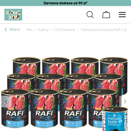
Darmowa dostawa od 99 zł*
Wstecz
Pies
Karmy
MIX/Zestawy
Mokra karma dla psa Rafi z jagn