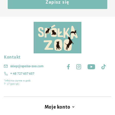
Zapisz się
Kontakt
Śledź nas na:
sklep@spolka-zoo.com
+ 48 727 657 657
*Infolinia czynna w godz.
7 - 17 (pon.-pt.)
Moje konto