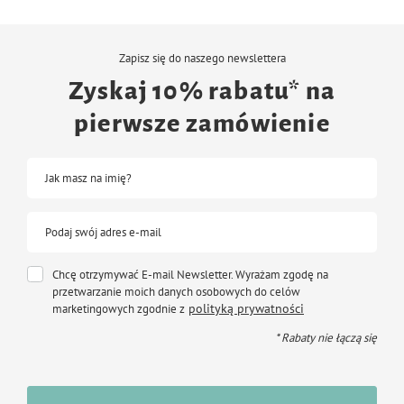
Instrukcja stosowania:
Tabletki:
psy do 20 kg masy ciała - 1 tabletka dziennie
Zapisz się do naszego newslettera
psy powyżej 20 kg masy ciała - 2 tabletki dziennie
Zyskaj 10% rabatu* na
pierwsze zamówienie
Jak masz na imię?
Podaj swój adres e-mail
Chcę otrzymywać E-mail Newsletter. Wyrażam zgodę na
przetwarzanie moich danych osobowych do celów
polityką prywatności
marketingowych zgodnie z
* Rabaty nie łączą się