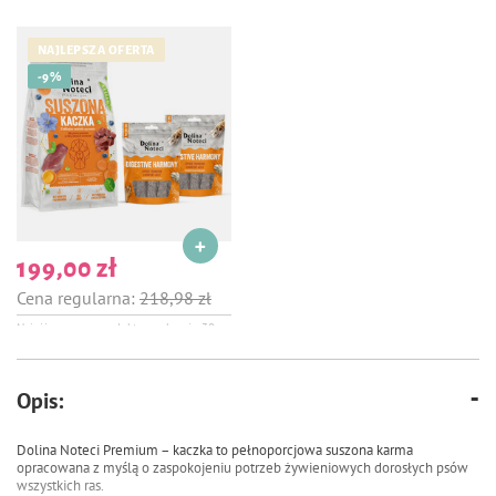
NAJLEPSZA OFERTA
-9%
199,00 zł
Cena regularna:
218,98 zł
Najniższa cena produktu w okresie 30
dni przed wprowadzeniem obniżki:
218,98 zł
Karma suszona dla psa Dolina
Opis:
Noteci Premium kaczka 9 kg +
gratis 2 x Smart Chews Digestive
Harmony wspierające trawienie
Dolina Noteci Premium – kaczka to pełnoporcjowa suszona karma
opracowana z myślą o zaspokojeniu potrzeb żywieniowych dorosłych psów
wszystkich ras.