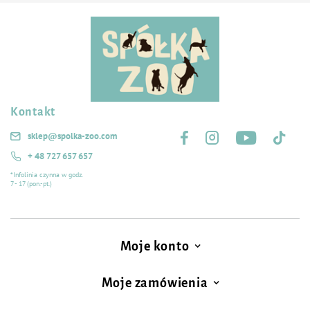
Kontakt
Śledź nas na:
sklep@spolka-zoo.com
+ 48 727 657 657
*Infolinia czynna w godz.
7 - 17 (pon.-pt.)
Moje konto
Moje zamówienia