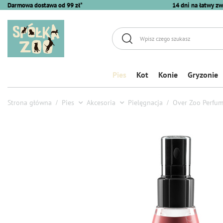
Darmowa dostawa od 99 zł*
14 dni na łatwy zw
Pies
Kot
Konie
Gryzonie
Strona główna
Pies
Akcesoria
Pielęgnacja
Over Zoo Perfum