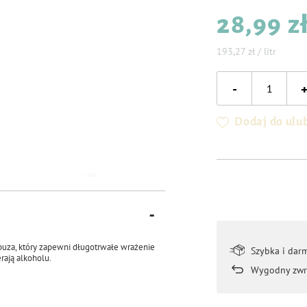
28,99 z
193,27 zł / litr
-
Dodaj do ulu
buza, który zapewni długotrwałe wrażenie
Szybka i dar
rają alkoholu.
Wygodny zwr
.