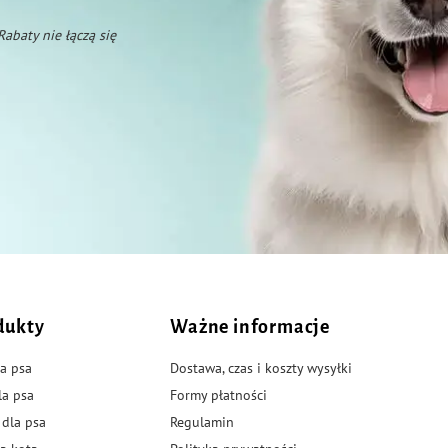
 Rabaty nie łączą się
dukty
Ważne informacje
a psa
Dostawa, czas i koszty wysyłki
la psa
Formy płatności
 dla psa
Regulamin