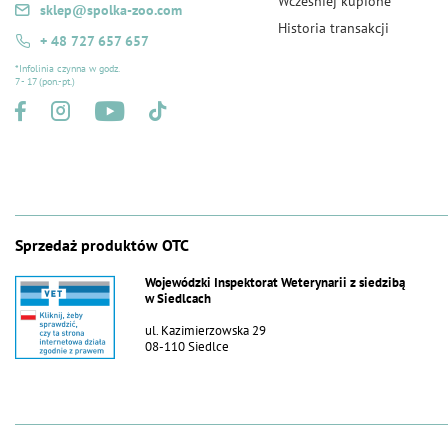
Wcześniej kupione
sklep@spolka-zoo.com
Historia transakcji
+ 48 727 657 657
*Infolinia czynna w godz.
7 - 17 (pon.-pt.)
Sprzedaż produktów OTC
Wojewódzki Inspektorat Weterynarii z siedzibą
w Siedlcach
ul. Kazimierzowska 29
08-110 Siedlce