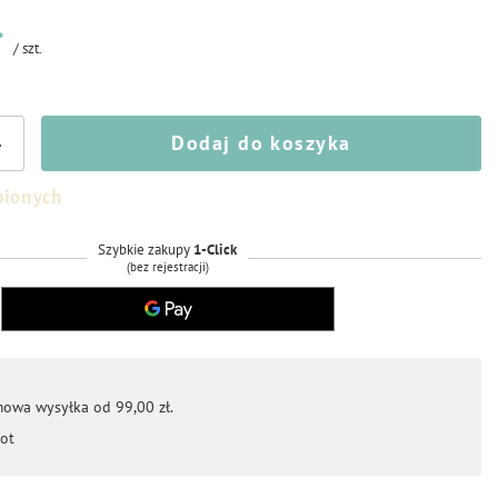
ł
/
szt.
Dodaj do koszyka
+
bionych
Szybkie zakupy
1-Click
(bez rejestracji)
mowa wysyłka od 99,00 zł.
ot