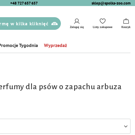
+48 727 657 657
sklep@spolka-zoo.com
rmę w kilka kliknięć
Zaloguj się
Listy zakupowe
Koszyk
Promocje Tygodnia
Wyprzedaż
erfumy dla psów o zapachu arbuza