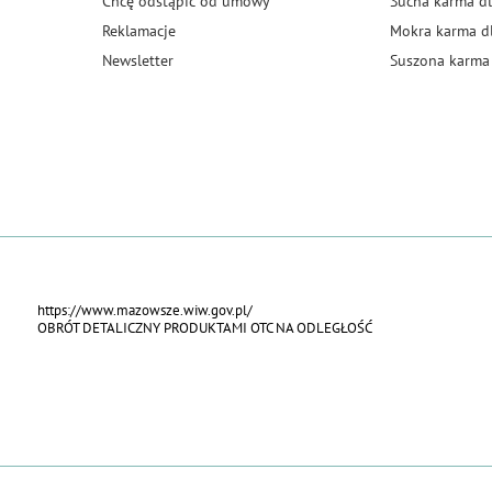
Chcę odstąpić od umowy
Sucha karma dl
Reklamacje
Mokra karma d
Newsletter
Suszona karma 
https://www.mazowsze.wiw.gov.pl/
OBRÓT DETALICZNY PRODUKTAMI OTC NA ODLEGŁOŚĆ