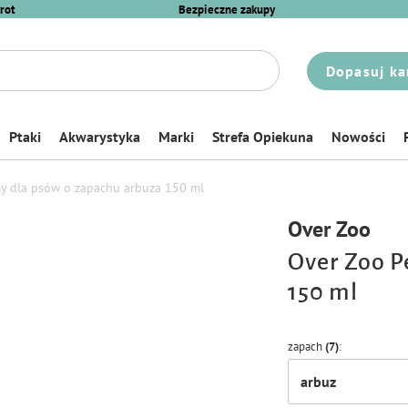
rot
Bezpieczne zakupy
Dopasuj ka
Ptaki
Akwarystyka
Marki
Strefa Opiekuna
Nowości
y dla psów o zapachu arbuza 150 ml
Over Zoo
Over Zoo P
150 ml
zapach
(7)
arbuz