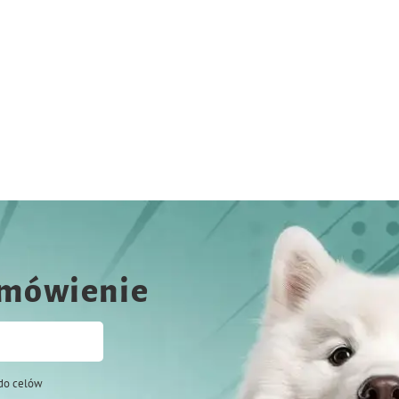
amówienie
do celów