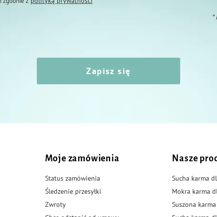
polityką prywatności
 zgodnie z
*
Zapisz się
Moje zamówienia
Nasze pro
Status zamówienia
Sucha karma dl
Śledzenie przesyłki
Mokra karma d
Zwroty
Suszona karma