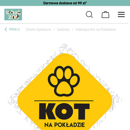
Darmowa dostawa od 99 zł*
Wstecz
Strefa Opiekuna
Gadżety
Naklejka Kot na Pokładzie