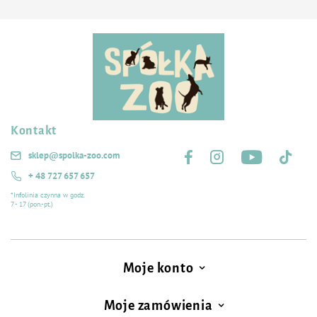
Kontakt
Śledź nas na:
sklep@spolka-zoo.com
+ 48 727 657 657
*Infolinia czynna w godz.
7 - 17 (pon.-pt.)
Moje konto
Moje zamówienia