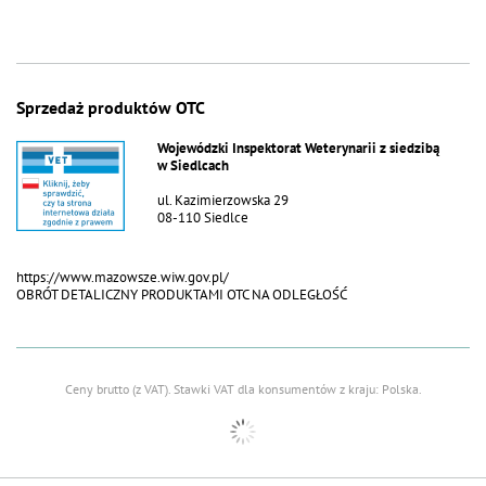
Sprzedaż produktów OTC
Wojewódzki Inspektorat Weterynarii z siedzibą
w Siedlcach
ul. Kazimierzowska 29
08-110 Siedlce
https://www.mazowsze.wiw.gov.pl/
OBRÓT DETALICZNY PRODUKTAMI OTC NA ODLEGŁOŚĆ
Ceny brutto (z VAT).
Stawki VAT dla konsumentów z kraju:
Polska
.