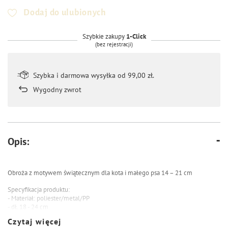
Dodaj do ulubionych
Szybkie zakupy
1-Click
(bez rejestracji)
Szybka i darmowa wysyłka od 99,00 zł.
Wygodny zwrot
Opis:
Obroża z motywem świątecznym dla kota i małego psa 14 – 21 cm
Specyfikacja produktu:
- Materiał: poliester/metal/PP
- dł. 18 - 24 cm
- z kokardką i dzwoneczkiem
Czytaj więcej