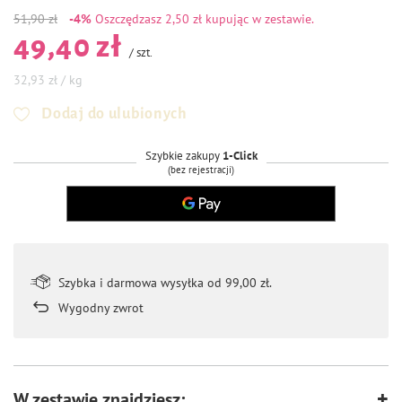
51,90 zł
-4%
Oszczędzasz
2,50 zł kupując w zestawie.
49,40 zł
/
szt.
32,93 zł / kg
Dodaj do ulubionych
Szybkie zakupy
1-Click
(bez rejestracji)
Szybka i darmowa wysyłka od 99,00 zł.
Wygodny zwrot
W zestawie znajdziesz: