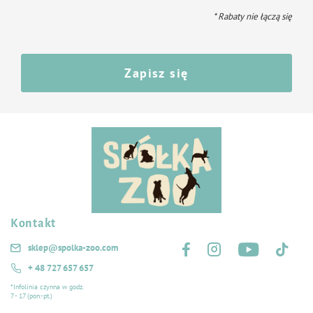
* Rabaty nie łączą się
Zapisz się
Kontakt
Śledź nas na:
sklep@spolka-zoo.com
+ 48 727 657 657
*Infolinia czynna w godz.
7 - 17 (pon.-pt.)