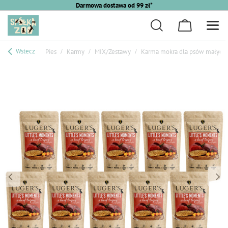
Darmowa dostawa od 99 zł*
Wstecz
Pies
Karmy
MIX/Zestawy
Karma mokra dla psów małych r