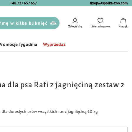
+48 727 657 657
sklep@spolka-zoo.com
rmę w kilka kliknięć
Zaloguj się
Listy zakupowe
Koszyk
Promocje Tygodnia
Wyprzedaż
a dla psa Rafi z jagnięciną zestaw 2
dla dorosłych psów wszystkich ras z jagnięciną 10 kg