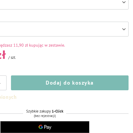
zędzasz
11,90 zł kupując w zestawie.
zł
/
szt.
Dodaj do koszyka
+
bionych
Szybkie zakupy
1-Click
(bez rejestracji)