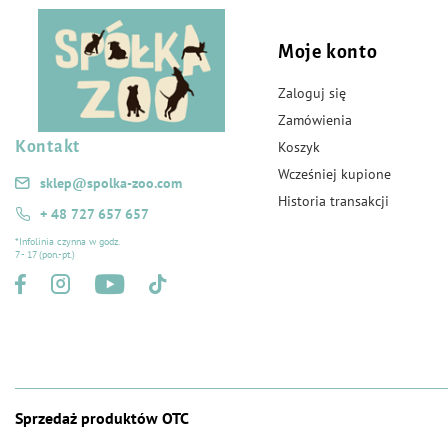
Moje konto
Zaloguj się
Zamówienia
Kontakt
Koszyk
Wcześniej kupione
sklep@spolka-zoo.com
Historia transakcji
+ 48 727 657 657
*Infolinia czynna w godz.
7 - 17 (pon.-pt.)
Sprzedaż produktów OTC