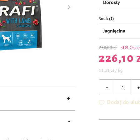
Dorosły
Smak
(3)
Jagnięcina
238,00 zł
-5%
Oszc
226,10 
11,31 zł / kg
-
Dodaj do ulu