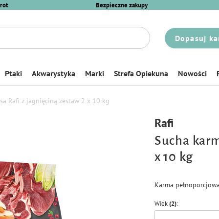
rot
Bezpieczne zakupy
Dopasuj ka
Ptaki
Akwarystyka
Marki
Strefa Opiekuna
Nowości
a Rafi z jagnięciną zestaw 2 x 10 kg
Rafi
Sucha karm
x 10 kg
Karma pełnoporcjowa 
Wiek
(2)