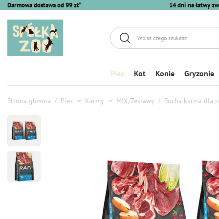
Darmowa dostawa od 99 zł*
14 dni na łatwy zw
Pies
Kot
Konie
Gryzonie
Strona główna
Pies
Karmy
MIX/Zestawy
Sucha karma dla ps