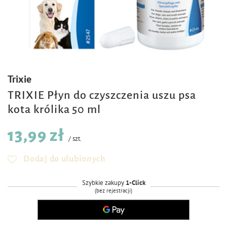
Trixie
TRIXIE Płyn do czyszczenia uszu psa
kota królika 50 ml
13,99 zł
/
szt.
Dodaj do ulubionych
Szybkie zakupy
1-Click
(bez rejestracji)