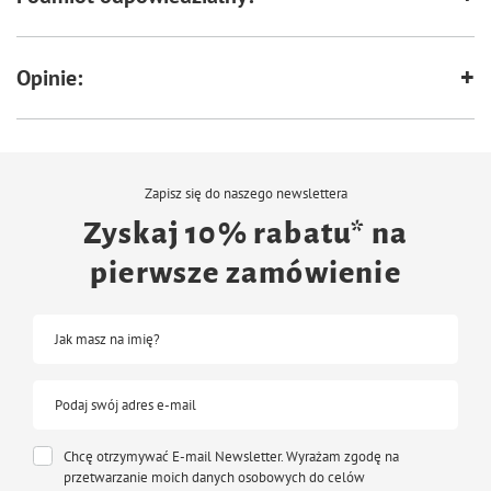
specjalny zakraplacz
ułatwiający aplikację
oczyszcza i pielęgnuje
uszy
pomaga
odświeżyć zapach
Opinie:
pojemność: 50 ml
Zalety:
delikatny – nie podrażnia
wspiera higienę uszu i codzienną pielęgnację
wygodny aplikator – łatwe dozowanie
Zapisz się do naszego newslettera
Sposób użycia:
Zyskaj 10% rabatu* na
Niewielką ilość płynu zaaplikuj do zewnętrznego kanału słuchowego za
pierwsze zamówienie
pomocą aplikatora. Następnie delikatnie rozmasuj podstawę ucha, a nadmiar
preparatu usuń gazikiem.
Uwaga:
Jak masz na imię?
Do czyszczenia uszu zwierząt nie używaj patyczków higienicznych.
Podaj swój adres e-mail
Chcę otrzymywać E-mail Newsletter. Wyrażam zgodę na
przetwarzanie moich danych osobowych do celów