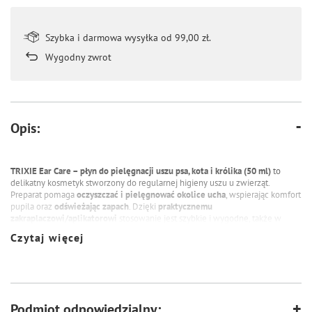
Szybka i darmowa wysyłka od 99,00 zł.
Wygodny zwrot
Opis:
TRIXIE Ear Care – płyn do pielęgnacji uszu psa, kota i królika (50 ml)
to
delikatny kosmetyk stworzony do regularnej higieny uszu u zwierząt.
Preparat pomaga
oczyszczać i pielęgnować okolice ucha
, wspierając komfort
pupila oraz
odświeżając zapach
. Dzięki
praktycznemu
zakraplaczowi/aplikatorowi
stosowanie jest szybkie i wygodne, także w
warunkach domowych.
Czytaj więcej
Płyn sprawdzi się u psów, kotów oraz innych małych zwierząt, szczególnie
jako element profilaktycznej pielęgnacji uszu.
Cechy produktu:
Podmiot odpowiedzialny:
dla
psów, kotów i innych małych zwierząt
(w tym królików)