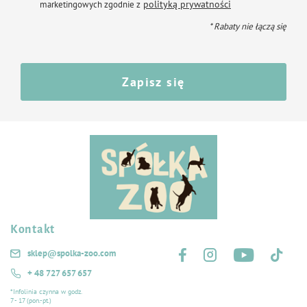
polityką prywatności
marketingowych zgodnie z
* Rabaty nie łączą się
Zapisz się
Kontakt
Śledź nas na:
sklep@spolka-zoo.com
+ 48 727 657 657
*Infolinia czynna w godz.
7 - 17 (pon.-pt.)