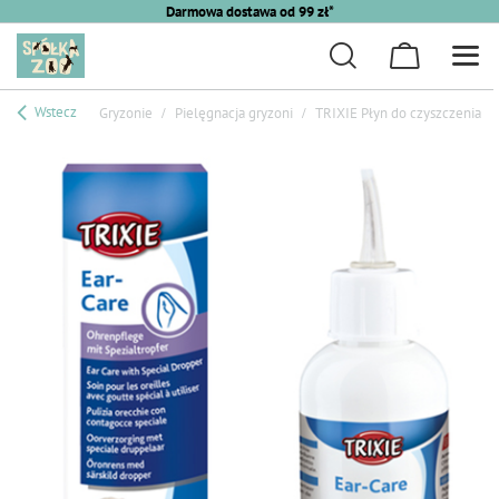
Darmowa dostawa od 99 zł*
Wstecz
Gryzonie
Pielęgnacja gryzoni
TRIXIE Płyn do czyszczenia us