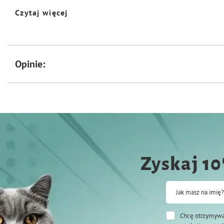
Składniki analityczne: biatko surowe: 12%, tłuszcz surowy: 4%, wtokno surow
Czytaj więcej
Sposób stosowania: Codziennie należy dodawać łyżkę mieszanki do karmy p
Przechowywać w suchym, chtodnym, zacienionym miejscu!
Opinie:
Zyskaj 1
Jak masz na imię?
Chcę otrzymywa