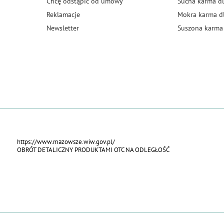
Chcę odstąpić od umowy
Sucha karma dl
Reklamacje
Mokra karma d
Newsletter
Suszona karma 
https://www.mazowsze.wiw.gov.pl/
OBRÓT DETALICZNY PRODUKTAMI OTC NA ODLEGŁOŚĆ