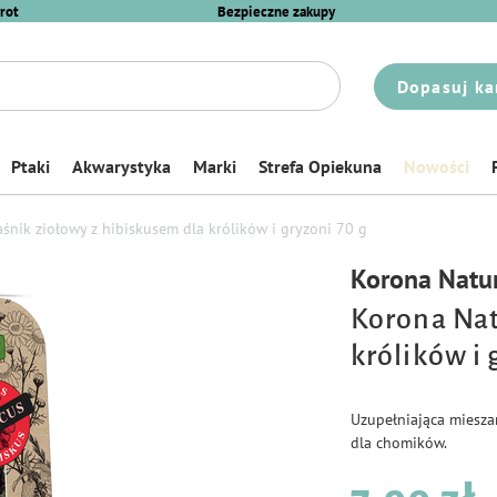
rot
Bezpieczne zakupy
Dopasuj ka
Ptaki
Akwarystyka
Marki
Strefa Opiekuna
Nowości
śnik ziołowy z hibiskusem dla królików i gryzoni 70 g
Korona Natu
Korona Nat
królików i 
Uzupełniająca mieszan
dla chomików.