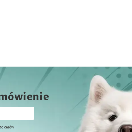
amówienie
do celów