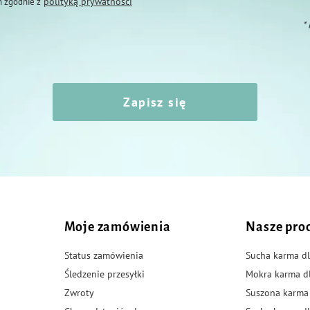
polityką prywatności
 zgodnie z
*
Zapisz się
Moje zamówienia
Nasze pro
Status zamówienia
Sucha karma dl
Śledzenie przesyłki
Mokra karma d
Zwroty
Suszona karma