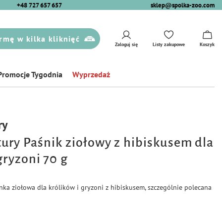
+48 727 657 657
sklep@spolka-zoo.com
rmę w kilka kliknięć
Zaloguj się
Listy zakupowe
Koszyk
Promocje Tygodnia
Wyprzedaż
ry
ury Paśnik ziołowy z hibiskusem dla
gryzoni 70 g
ka ziołowa dla królików i gryzoni z hibiskusem, szczególnie polecana