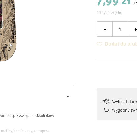
7,99 zł
/
114,14 zł / kg
-
Dodaj do ulu
Szybka i dar
Wygodny zwr
wienie i przyswajanie składników
 maliny, kora brzozy, ostropest.