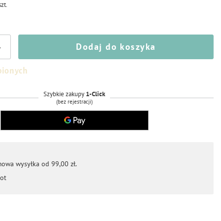
szt.
Dodaj do koszyka
+
bionych
Szybkie zakupy
1-Click
(bez rejestracji)
mowa wysyłka od 99,00 zł.
ot