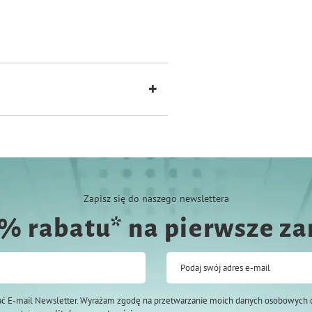
e: 32%, popiót surowy: 9%.
odstawowej.
Zapisz się do naszego newslettera
0% rabatu* na pierwsze z
Podaj swój adres e-mail
ć E-mail Newsletter. Wyrażam zgodę na przetwarzanie moich danych osobowych 