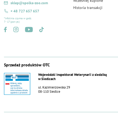
Wcześniej kupione
sklep@spolka-zoo.com
Historia transakcji
+ 48 727 657 657
*Infolinia czynna w godz.
7 - 17 (pon.-pt.)
Sprzedaż produktów OTC
Wojewódzki Inspektorat Weterynarii z siedzibą
w Siedlcach
ul. Kazimierzowska 29
08-110 Siedlce