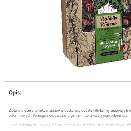
Opis:
Zioła w diecie chomików stanowią doskonały dodatek do karmy, ułatwiają tra
pokarmowych. Pomagają oczyszczać organizm i zwiększają jego odporność.
Skład: suszony dziurawiec, melisa, podbiał, kwiat hibiskusa, suszona trawa, liść