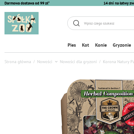
Darmowa dostawa od 99 zł*
14 dni na łatwy zw
Pies
Kot
Konie
Gryzonie
Strona główna
Nowości
Nowości dla gryzoni
Korona Natury Pa