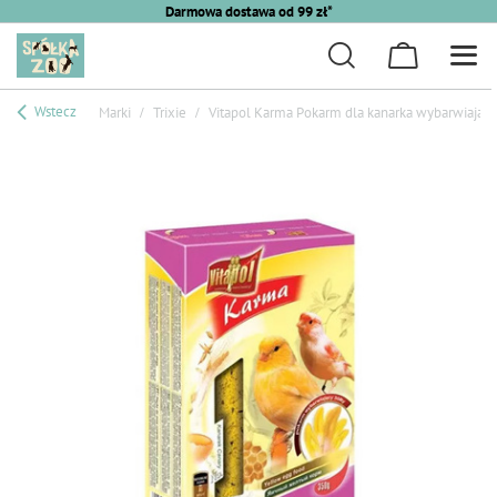
Darmowa dostawa od 99 zł*
Wstecz
Marki
Trixie
Vitapol Karma Pokarm dla kanarka wybarwiający