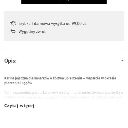
Szybka i darmowa wysyłka od 99,00 zł.
Wygodny zwrot
Opis:
Karma jajeczna dla kanarków o żółtym upierzeniu — wsparcie w okresie
pierzenia i lęgów
Karma uzupełniająca dla kanarków o żółtym upierzeniu, stworzona z myślą o
ptakach w okresie pierzenia, lęgów oraz intensywnego wzrostu piór. Zawiera
produkty jajeczne będące źródłem wysokiej jakości białka zwierzęcego oraz
Czytaj więcej
aminokwasów niezbędnych do prawidłowego rozwoju organizmu i budowy
zdrowego upierzenia.
Dodatek skoncentrowanych barwników pomaga podkreślić intensywność
żółtego ubarwienia piór. Aby uzyskać najlepszy efekt wybarwienia, pokarm