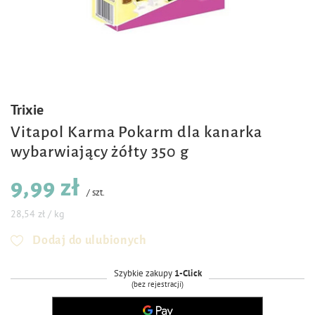
Trixie
Vitapol Karma Pokarm dla kanarka
wybarwiający żółty 350 g
9,99 zł
/
szt.
28,54 zł / kg
Dodaj do ulubionych
Szybkie zakupy
1-Click
(bez rejestracji)