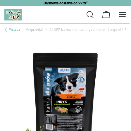
Darmowa dostawa od 99 zł*
Wstecz
Wyprzedaż
ALKEE karma dla psa indyk z ziołami i algami 1,5 k