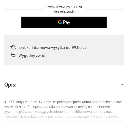
Szybkie zakupy
1-Click
(bez rejestracji)
Szybka i darmowa wysyłka od 99,00 zł.
Wygodny zwrot
Opis:
ALKEE Indyk z algami i ziołami to pełnoporcjowa karma dla dorosłych psów
wszystkich ras. Receptura została opracowana z myślą o codziennym
żywieniu psów potrzebujących odpowiednio zbilansowanej diety oraz
wysokiej jakości składników pochodzenia zwierzęcego. Połączenie indyka,
warzyw, ziół i alg dostarcza wartości odżywczych wspierających prawidłowe
funkcjonowanie organizmu psa.