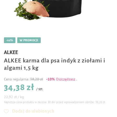
-10%
W PROMOCJI
ALKEE
ALKEE karma dla psa indyk z ziołami i
algami 1,5 kg
Cena regularna:
38,20 zł
-10%
Oszczędzasz
.
34,38 zł
/
szt.
22,92 zł / kg
Najniższa cena produktu w okresie 30 dni przed wprowadzeniem obniżki:
38,20 zł
Dodaj do ulubionych