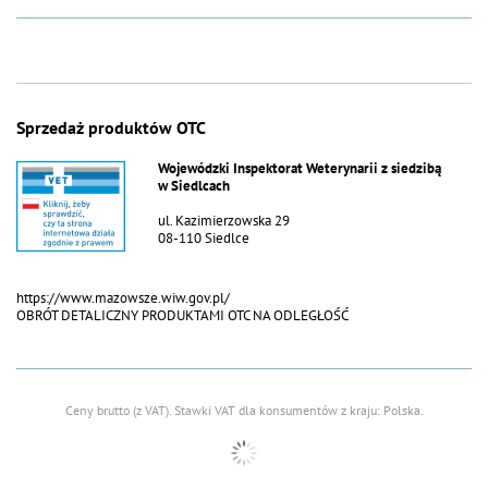
Rodzaj karmy: pełnoporcjowa karma sucha
Przeznaczenie: dorosłe psy wszystkich ras
Smak: indyk z algami i ziołami
Sprzedaż produktów OTC
Wojewódzki Inspektorat Weterynarii z siedzibą
w Siedlcach
ul. Kazimierzowska 29
08-110 Siedlce
https://www.mazowsze.wiw.gov.pl/
OBRÓT DETALICZNY PRODUKTAMI OTC NA ODLEGŁOŚĆ
Ceny brutto (z VAT).
Stawki VAT dla konsumentów z kraju:
Polska
.