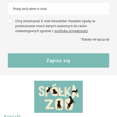
Wspomaganie prawidłowego funkcjonowania układu trawiennego
Dostarczanie energii potrzebnej do codziennej aktywności
Podaj swój adres e-mail
Skład
Chcę otrzymywać E-mail Newsletter. Wyrażam zgodę na
Dehydratyzowany indyk 37% (w przeliczeniu na świeże mięso: 72% w tym
przetwarzanie moich danych osobowych do celów
9% olej łososiowy), ziemniaki 31%, warzywa 13% (marchew, bataty,
polityką prywatności
pietruszka), odtłuszczone siemię lniane, wysłodki buraczane, drożdże
marketingowych zgodnie z
browarnicze, porzeczka, minerały, premiks mineralno-witaminowy z
* Rabaty nie łączą się
chondroityną i glukozaminą, ostropest, cykoria, małże nowozelandzkie, beta
glukany, zioła (tymianek, bazylia, mięta, koper, kminek, majeranek), naturalne
antyoksydanty z tokoferolami i rozmarynem.
Składniki analityczne
Zapisz się
Białko surowe – 31%
Tłuszcz surowy – 16%
Włókno surowe – 2,8%
Popiół surowy – 9,7%
Energia metaboliczna – 3545 kcal/kg
Dodatki dietetyczne na 1 kg
Witamina A (3a672a) – 18000 j.m.
Witamina D3 (3a671) – 1500 j.m.
Witamina E – 500 mg
Biotyna – 100 µg
Kontakt
Śledź nas na: