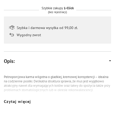
Szybkie zakupy
1-Click
(bez rejestracji)
Szybka i darmowa wysyłka od 99,00 zł.
Wygodny zwrot
Opis:
Pełnoporcjowa karma wilgotna o gładkiej, kremowej konsystencji – idealna
na codzienne posiłki. Delikatna struktura sprawia, że mus jest wyjątkowo
atrakcyjny nawet dla wymagających kotów oraz łatwy do spożycia także przy
problemach stomatologicznych lub w okresie rekonwalescencji.
Brit Premium by Nature Cat Mousse:
Czytaj więcej
Pełnoporcjowa karma – kompletny i zbilansowany posiłek