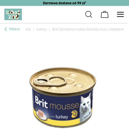
Darmowa dostawa od 99 zł*
Wstecz
Kot
Karmy
Brit Cat Karma mokra dla kota mus z indykiem 85