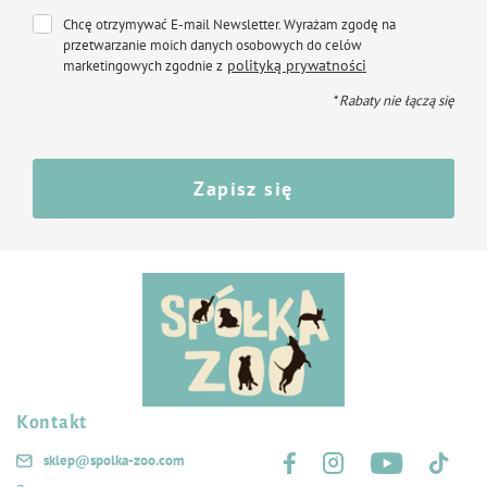
Skład
Chcę otrzymywać E-mail Newsletter. Wyrażam zgodę na
przetwarzanie moich danych osobowych do celów
mięso oraz produkty pochodzenia zwierzęcego (w tym indyk 4%)
polityką prywatności
marketingowych zgodnie z
produkty pochodzenia roślinnego
substancje mineralne
* Rabaty nie łączą się
Składniki odżywcze
Zapisz się
białko surowe 10,0%
tłuszcz surowy 7,0%
popiół surowy 2,0%
włókno surowe 0,2%
wilgotność 78,0%
Kontakt
Śledź nas na:
sklep@spolka-zoo.com