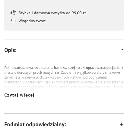
Szybka i darmowa wysyłka od 99,00 zł.
Wygodny zwrot
Opis:
Pełnowartościowa receptura na bazie świeżej kaczki opracowanaspecjalnie z
myślą o dorosłych psach małych ras. Zapewnia wyjątkowewalory smakowe
zamknięte w niewielkich, lekkostrawnych i łatwychdo pogryzienia
granulkach. Dodatek dyni i jabłek wspiera prawidłowetrawienie, a połączenie
oleju z łososia i siemienia lnianego dbao elastyczną skórę oraz gęstą i lśniącą
sierść. Dzięki zawartości jagódi rokitnika karma wzmacnia odporność oraz
Czytaj więcej
ogólną witalność, idealniewpisując się w naturalne potrzeby Twojego psa.
Pełnoporcjowa karma dla dorosłych psów małych ras.
60% świeżej kaczki
28% warzyw, owoców i ziół
Podmiot odpowiedzialny:
12% tłuszczów, olejów i podrobów