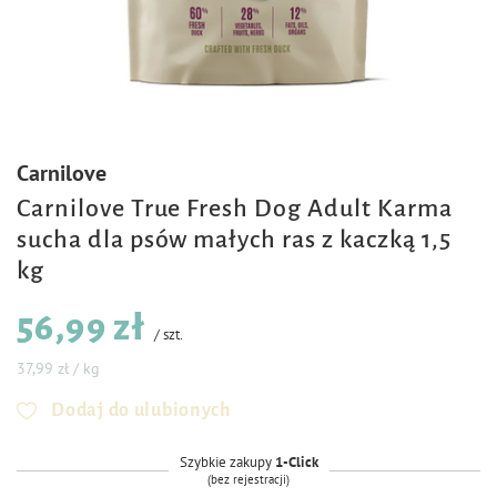
Carnilove
Carnilove True Fresh Dog Adult Karma
sucha dla psów małych ras z kaczką 1,5
kg
56,99 zł
/
szt.
37,99 zł / kg
Dodaj do ulubionych
Szybkie zakupy
1-Click
(bez rejestracji)