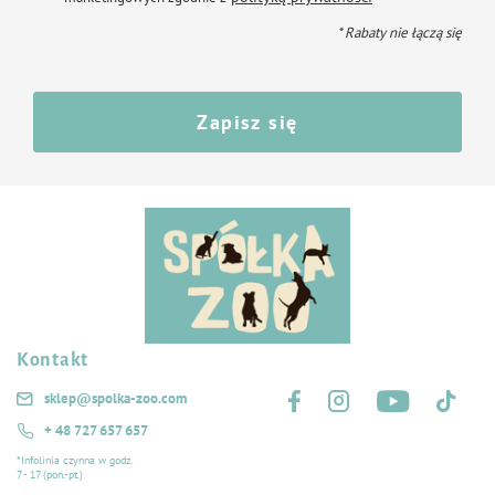
* Rabaty nie łączą się
Zapisz się
Kontakt
Śledź nas na:
sklep@spolka-zoo.com
+ 48 727 657 657
*Infolinia czynna w godz.
7 - 17 (pon.-pt.)