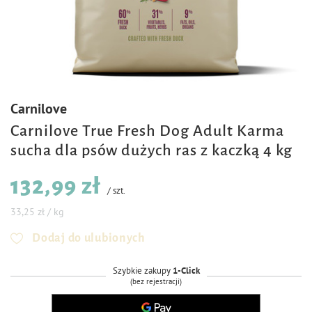
Carnilove
Carnilove True Fresh Dog Adult Karma
sucha dla psów dużych ras z kaczką 4 kg
132,99 zł
/
szt.
33,25 zł / kg
Dodaj do ulubionych
Szybkie zakupy
1-Click
(bez rejestracji)