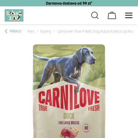
Darmowa dostawa od 99 zł*
Wstecz
Pies
Karmy
Carnilove True Fresh Dog Adult Karma sucha dla