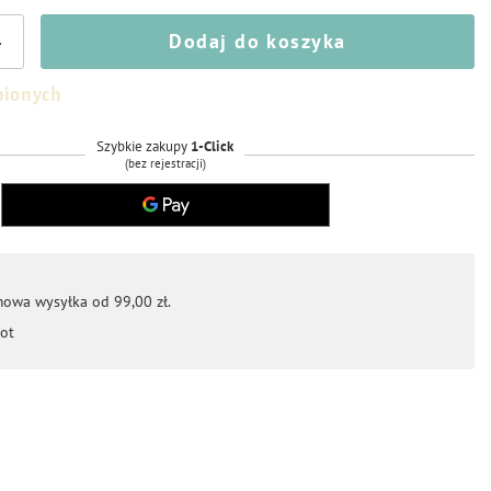
Dodaj do koszyka
+
bionych
Szybkie zakupy
1-Click
(bez rejestracji)
mowa wysyłka od 99,00 zł.
ot