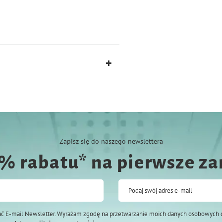
any,włókno grochu.
Zapisz się do naszego newslettera
0% rabatu* na pierwsze z
Podaj swój adres e-mail
ć E-mail Newsletter. Wyrażam zgodę na przetwarzanie moich danych osobowych 