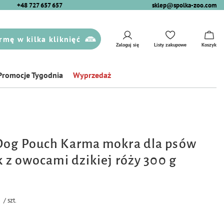
+48 727 657 657
sklep@spolka-zoo.com
rmę w kilka kliknięć
Zaloguj się
Listy zakupowe
Koszyk
Promocje Tygodnia
Wyprzedaż
Dog Pouch Karma mokra dla psów
k z owocami dzikiej róży 300 g
/
szt.