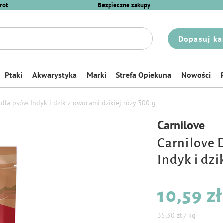
rot
Bezpieczne zakupy
Dopasuj ka
Ptaki
Akwarystyka
Marki
Strefa Opiekuna
Nowości
la psów Indyk i dzik z owocami dzikiej róży 300 g
Carnilove
Carnilove 
Indyk i dzi
10,59 zł
35,30 zł / kg