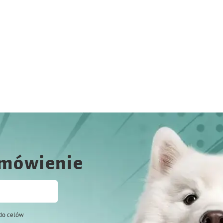
amówienie
do celów