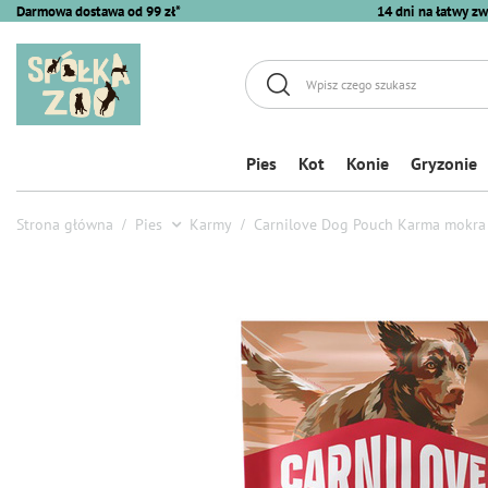
Darmowa dostawa od 99 zł*
14 dni na łatwy zw
Pies
Kot
Konie
Gryzonie
Strona główna
Pies
Karmy
Carnilove Dog Pouch Karma mokra d