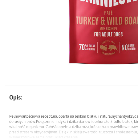
Opis:
Pełnowartościowa receptura, oparta na lekkim białku i naturalnychantyoksyd
dorosłych psów.Połączenie indyka i dzika stanowi doskonałe źródło białek, k
witalność organizmu. Całośćdopełnia dzika róża, która dba o prawidłowe tra
przed stresem oksydacyjnym. Dzięki niskiejzawartości tłuszczu i cholesterolu
wspierazdrowe serce oraz układ krążenia.