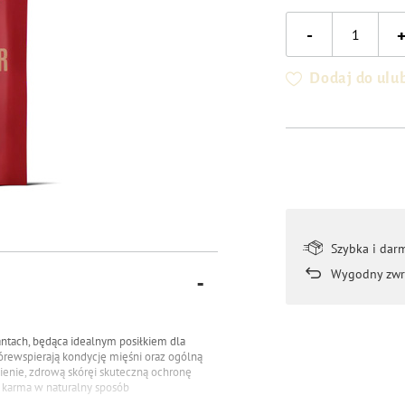
-
Dodaj do ulu
Szybka i dar
Wygodny zwr
antach, będąca idealnym posiłkiem dla
tórewspierają kondycję mięśni oraz ogólną
wienie, zdrową skóręi skuteczną ochronę
, karma w naturalny sposób