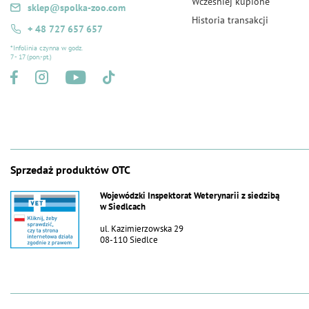
Wcześniej kupione
sklep@spolka-zoo.com
Historia transakcji
+ 48 727 657 657
*Infolinia czynna w godz.
7 - 17 (pon.-pt.)
Sprzedaż produktów OTC
Wojewódzki Inspektorat Weterynarii z siedzibą
w Siedlcach
ul. Kazimierzowska 29
08-110 Siedlce