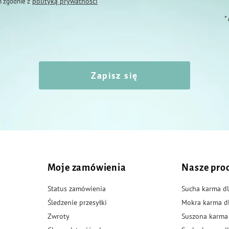
polityką prywatności
 zgodnie z
*
Zapisz się
Moje zamówienia
Nasze pro
Status zamówienia
Sucha karma dl
Śledzenie przesyłki
Mokra karma d
Zwroty
Suszona karma