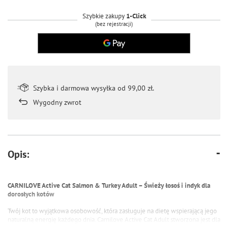
Szybkie zakupy
1-Click
(bez rejestracji)
Szybka i darmowa wysyłka od 99,00 zł.
Wygodny zwrot
Opis:
CARNILOVE Active Cat Salmon & Turkey Adult – Świeży łosoś i indyk dla
dorosłych kotów
Twój kot to wyjątkowa osobowość, która zasługuje na dietę wspierającą jego
naturalną energię każdego dnia. Carnilove Active Cat Adult stworzona jest dla