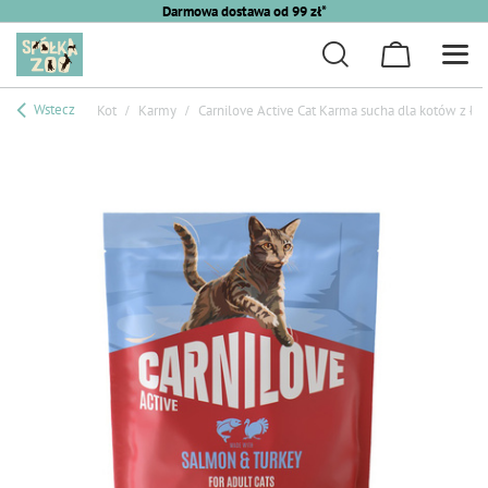
Darmowa dostawa od 99 zł*
Wstecz
Kot
Karmy
Carnilove Active Cat Karma sucha dla kotów z ło