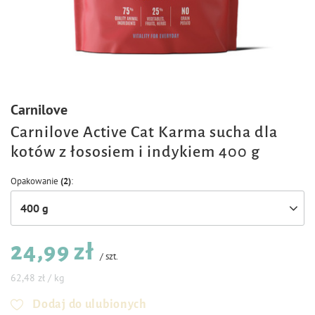
Carnilove
Carnilove Active Cat Karma sucha dla
kotów z łososiem i indykiem 400 g
Opakowanie
(2)
400 g
24,99 zł
/
szt.
62,48 zł / kg
Dodaj do ulubionych