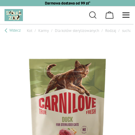
Darmowa dostawa od 99 zł*
Wstecz
Kot
Karmy
Dla kotów sterylizowanych
Rodzaj
sucha