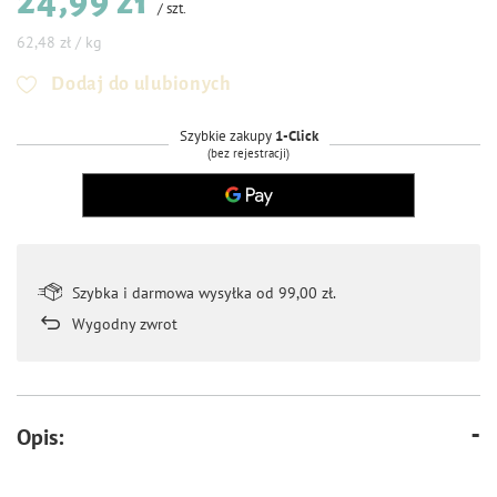
24,99 zł
/
szt.
62,48 zł / kg
Dodaj do ulubionych
Szybkie zakupy
1-Click
(bez rejestracji)
Szybka i darmowa wysyłka od 99,00 zł.
Wygodny zwrot
Opis: