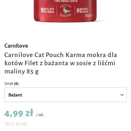
Carnilove
Carnilove Cat Pouch Karma mokra dla
kotów Filet z bażanta w sosie z liśćmi
maliny 85 g
Smak
(6)
Bażant
4,99 zł
/
szt.
58,71 zł / kg