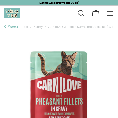
Darmowa dostawa od 99 zł*
Wstecz
Kot
Karmy
Carnilove Cat Pouch Karma mokra dla kotów Filet 