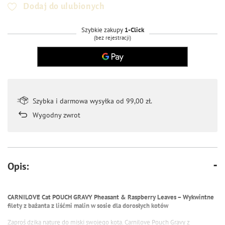
Dodaj do ulubionych
Szybkie zakupy
1-Click
(bez rejestracji)
Szybka i darmowa wysyłka od 99,00 zł.
Wygodny zwrot
Opis:
CARNILOVE Cat POUCH GRAVY Pheasant & Raspberry Leaves – Wykwintne
filety z bażanta z liśćmi malin w sosie dla dorosłych kotów
Zaproś dziką naturę do miski swojego kota. Carnilove Pouch Gravy z