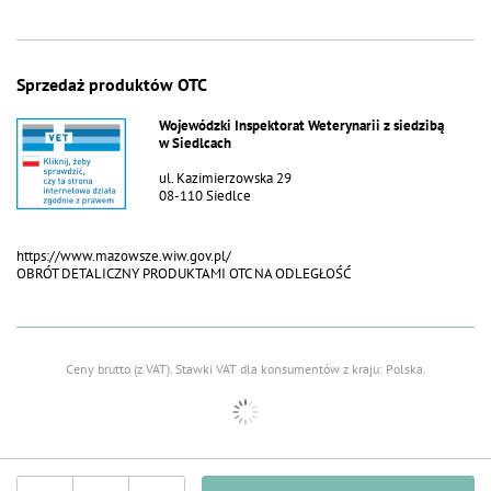
Sprzedaż produktów OTC
Wojewódzki Inspektorat Weterynarii z siedzibą
w Siedlcach
ul. Kazimierzowska 29
08-110 Siedlce
https://www.mazowsze.wiw.gov.pl/
OBRÓT DETALICZNY PRODUKTAMI OTC NA ODLEGŁOŚĆ
Ceny brutto (z VAT).
Stawki VAT dla konsumentów z kraju:
Polska
.