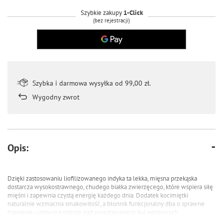
Szybkie zakupy
1-Click
(bez rejestracji)
Szybka i darmowa wysyłka od 99,00 zł.
Wygodny zwrot
Opis:
Dzięki zastosowaniu liofilizowanego indyka ta lekka, mięsna przekąska
dostarcza wysokostrawnego, chudego białka zwierzęcego, które wspiera siłę
mięśni i zapewnia czystą energię każdego dnia. Dodatek kocimiętki
naturalnie wzmacnia smakowitość, a błonnik funkcjonalny dba o sprawne
trawienie i ułatwia kontrolę nad powstawaniem kul włosowych.