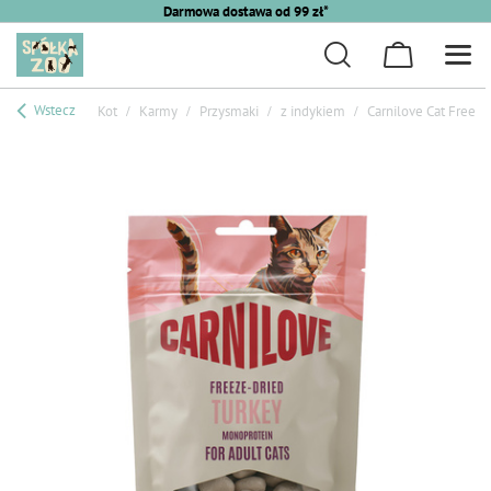
Darmowa dostawa od 99 zł*
Wstecz
Kot
Karmy
Przysmaki
z indykiem
Carnilove Cat Freez