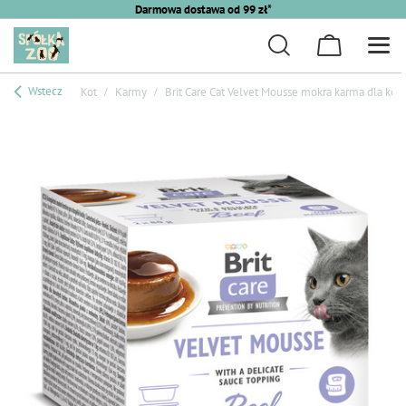
Darmowa dostawa od 99 zł*
Wstecz
Kot
Karmy
Brit Care Cat Velvet Mousse mokra karma dla kot