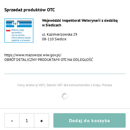
Tłuszcz surowy 5,0%
Popiół surowy 1,8%
Sprzedaż produktów OTC
Wilgotność 86,0%
Włókno surowe 0,4%
Wojewódzki Inspektorat Weterynarii z siedzibą
w Siedlcach
ul. Kazimierzowska 29
08-110 Siedlce
https://www.mazowsze.wiw.gov.pl/
OBRÓT DETALICZNY PRODUKTAMI OTC NA ODLEGŁOŚĆ
Ceny brutto (z VAT).
Stawki VAT dla konsumentów z kraju:
Polska
.
-
+
Dodaj do koszyka