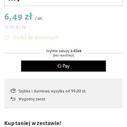
6,49 zł
/
szt.
12,98 zł / kg
Dodaj do ulubionych
Szybkie zakupy
1-Click
(bez rejestracji)
Szybka i darmowa wysyłka od 99,00 zł.
Wygodny zwrot
Kup taniej w zestawie!