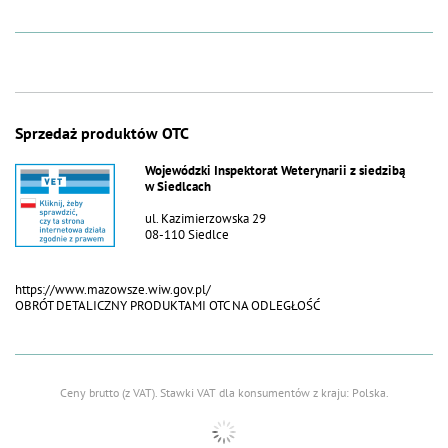
Sprzedaż produktów OTC
Wojewódzki Inspektorat Weterynarii z siedzibą
w Siedlcach
ul. Kazimierzowska 29
08-110 Siedlce
https://www.mazowsze.wiw.gov.pl/
OBRÓT DETALICZNY PRODUKTAMI OTC NA ODLEGŁOŚĆ
Ceny brutto (z VAT).
Stawki VAT dla konsumentów z kraju:
Polska
.