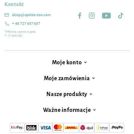
Kontakt
Śledź nas na:
sklep@spolka-zoo.com
+ 48 727 657 657
*Infolinia czynna w godz.
7 - 17 (pon.-pt.)
Moje konto
Moje zamówienia
Nasze produkty
Ważne informacje