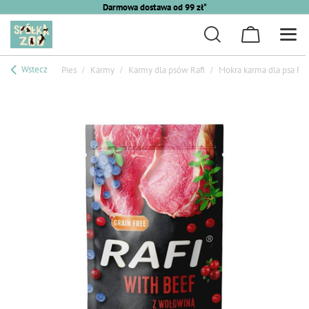
Darmowa dostawa od 99 zł*
Wstecz
Pies
Karmy
Karmy dla psów Rafi
Mokra karma dla psa Raf