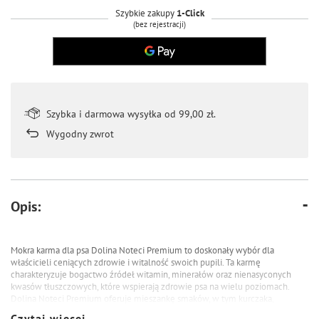
Szybkie zakupy
1-Click
(bez rejestracji)
Szybka i darmowa wysyłka od 99,00 zł.
Wygodny zwrot
Opis:
Mokra karma dla psa Dolina Noteci Premium to doskonały wybór dla
właścicieli ceniących zdrowie i witalność swoich pupili. Ta karmę
charakteryzuje bogactwo źródeł witamin, minerałów oraz nienasyconych
kwasów tłuszczowych, które wspierają zdrowie psa na wielu poziomach.
Dolina Noteci Premium oferuje mieszankę smaków, w tym kurczaka,
wołowinę, indyka, dziczyznę i jagnięcinę, co gwarantuje różnorodność i
Czytaj więcej