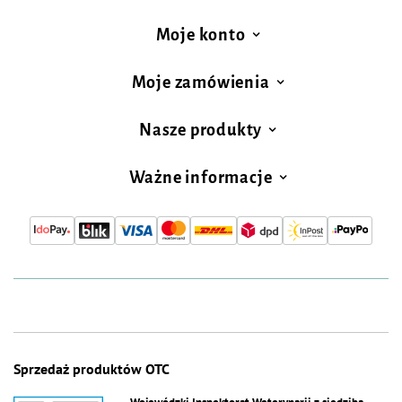
1x Karma Dolina Noteci Premium bogata w królika z żurawiną
będąca
szczególnie cennym źródłem aminokwasów, lizyny i fenyloalaniny.
Moje konto
Dodatkowo wysoka zawartość lizyny w mięsie królika zwiększa zawartość
aminokwasów egzogennych o bardzo istotnym wpływie na większość
procesów w organizmie. Dodatkowo zawartość selenu i żelaza odgrywa
Moje zamówienia
istotną rolę w stymulacji funkcji obronnych organizmu. Owoce żurawiny i
nasiona psyllium stymulują prawidłowy przebieg procesów trawiennych oraz
częstotliwość wypróżnień.
Nasze produkty
1x Karma Dolina Noteci Premium bogata w pstrąga
będąca szczególnie
cennym źródłem aminokwasów, metioniny i tryptofanu. Dodatkowo wysoka
Ważne informacje
zawartość cysteiny w mięsie pstrąga zwiększa zawartość aminokwasów
siarkowych. Cenna jest także zawartość selenu i manganu – składników
mineralnych odgrywających istotną rolę w stymulacji funkcji obronnych
organizmu. Tłuszcz z pstrąga uzupełnia dietę psa w kwasy EPA i DHA.
Sprzedaż produktów OTC