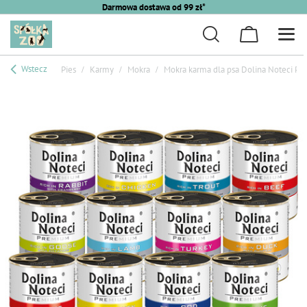
Darmowa dostawa od 99 zł*
Wstecz
Pies
Karmy
Mokra
Mokra karma dla psa Dolina Noteci Pr