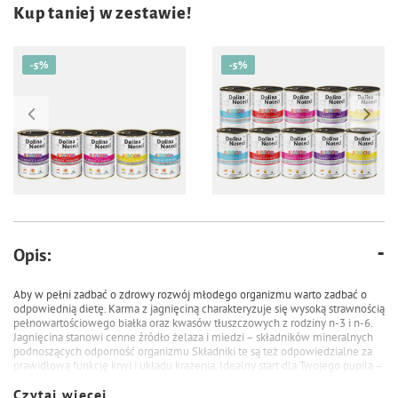
Kup taniej w zestawie!
-5%
-5%
151,80 zł
75,90 zł
159,80 zł
79,90 zł
Opis:
Mokra karma dla psa Dolina
Mokra karma dla psa Dolina
Noteci Premium junior mix 20 x
Noteci Premium junior mix 10 x
Aby w pełni zadbać o zdrowy rozwój młodego organizmu warto zadbać o
400 g
400 g
odpowiednią dietę. Karma z jagnięciną charakteryzuje się wysoką strawnością
pełnowartościowego białka oraz kwasów tłuszczowych z rodziny n-3 i n-6.
Jagnięcina stanowi cenne źródło żelaza i miedzi – składników mineralnych
podnoszących odporność organizmu Składniki te są też odpowiedzialne za
prawidłową funkcję krwi i układu krążenia. Idealny start dla Twojego pupila –
spróbuj!
Czytaj więcej