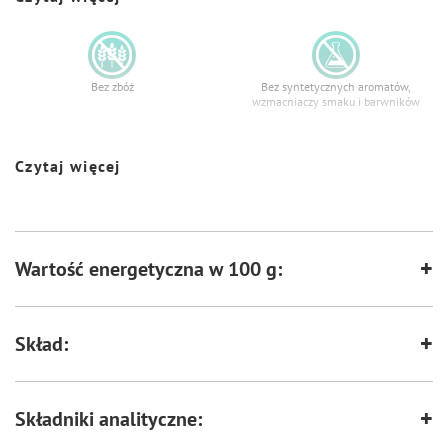
Bez zbóż
Bez syntetycznych aromatów,
wzmacniaczy smaku i barwników
Czytaj więcej
Wspiera odporność
Zawiera nienasycone kwasy
tłuszczowe
Wartość energetyczna w 100 g:
Formuła junior – wspiera intensywny
Wspiera florę bakteryjną jelit
rozwój
Skład:
Zawiera zestaw witamin i składników
Wspiera kości i stawy
mineralnych
Składniki analityczne: