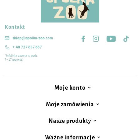
Kontakt
Śledź nas na:
sklep@spolka-zoo.com
+ 48 727 657 657
*Infolinia czynna w godz.
7 - 17 (pon.-pt.)
Moje konto
Moje zamówienia
Nasze produkty
Ważne informacje