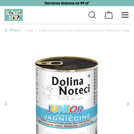
Darmowa dostawa od 99 zł*
Wstecz
Pies
Mokra karma dla psa junior Dolina Noteci Premium bogata